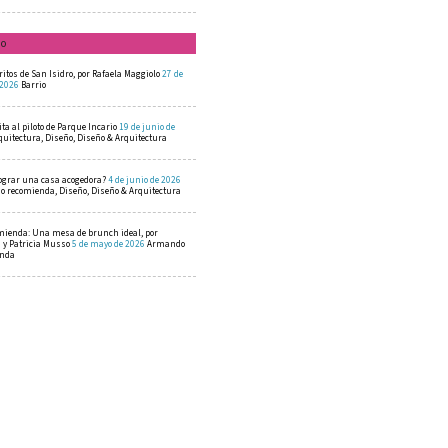
mo
ritos de San Isidro, por Rafaela Maggiolo
27 de
 2026
Barrio
ta al piloto de Parque Incario
19 de junio de
quitectura, Diseño, Diseño & Arquitectura
ograr una casa acogedora?
4 de junio de 2026
 recomienda, Diseño, Diseño & Arquitectura
mienda: Una mesa de brunch ideal, por
a y Patricia Musso
5 de mayo de 2026
Armando
enda