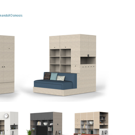
 ArmandoXOsmosis