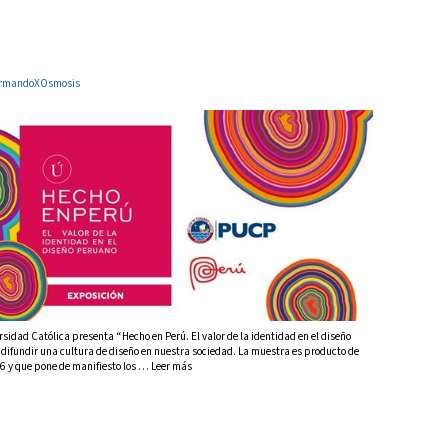
r ArmandoXOsmosis
rsidad Católica presenta “Hecho en Perú. El valor de la identidad en el diseño
difundir una cultura de diseño en nuestra sociedad. La muestra es producto de
006 y que pone de manifiesto los … Leer más