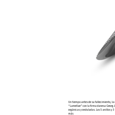
Un tiempo antes de su fallecimiento, l
“Lamellae” con la firma danesa Georg J
orgánicas y onduladas. Los 5 anillos y 3
más