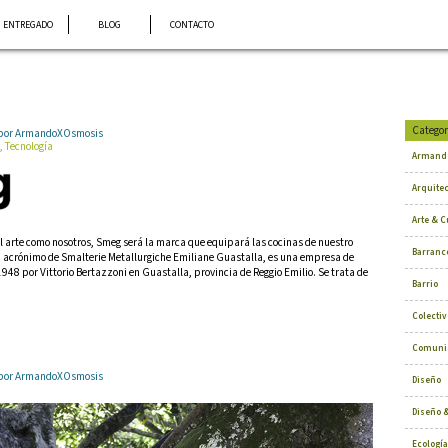
ENTREGADO
BLOG
CONTACTO
Categor
6 por ArmandoXOsmosis
, Tecnología
Armand
Arquite
Arte & C
l arte como nosotros, Smeg será la marca que equipará las cocinas de nuestro
Barranc
 acrónimo de Smalterie Metallurgiche Emiliane Guastalla, es una empresa de
948 por Vittorio Bertazzoni en Guastalla, provincia de Reggio Emilio. Se trata de
Barrio
Colectiv
Comuni
6 por ArmandoXOsmosis
Diseño
Diseño &
Ecología