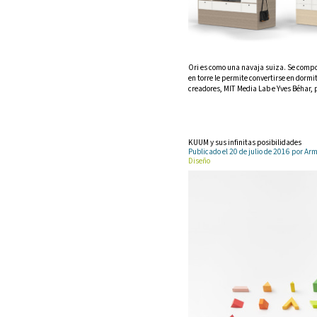
Ori es como una navaja suiza. Se compon
en torre le permite convertirse en dormit
creadores, MIT Media Lab e Yves Béhar,
KUUM y sus infinitas posibilidades
Publicado el 20 de julio de 2016 por 
Diseño