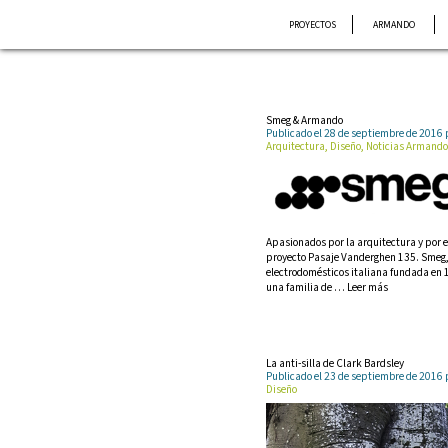
Saltar
PROYECTOS
ARMANDO
al
contenido
Smeg & Armando
Publicado el 28 de septiembre de 201
Arquitectura, Diseño, Noticias Armando
Apasionados por la arquitectura y por e
proyecto Pasaje Vanderghen 135. Smeg,
electrodomésticos italiana fundada en 1
una familia de … Leer más
La anti-silla de Clark Bardsley
Publicado el 23 de septiembre de 201
Diseño