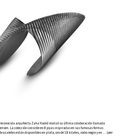
a reconocida arquitecta Zaha Hadid realizó su última colaboración llamada
ensen. La colección consiste en 8 joyas inspiradas en sus famosas formas
 brazaletes están disponibles en plata, oro de 18 kilates, rodio negro y en … Leer