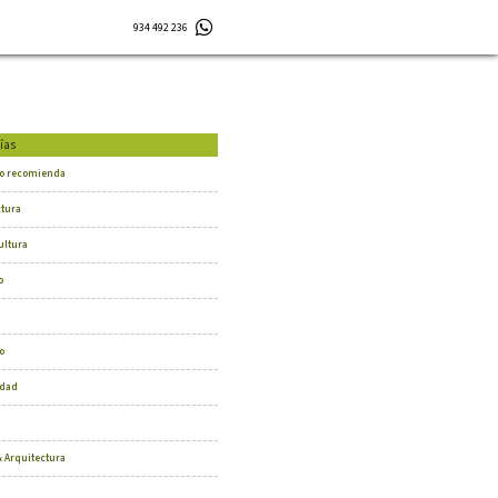
934 492 236
ías
o recomienda
ctura
ultura
o
o
dad
 Arquitectura