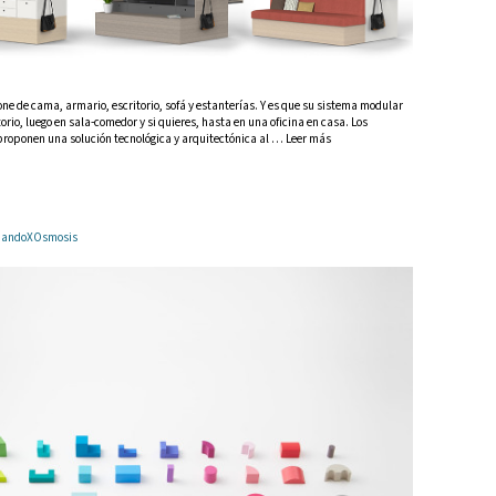
e de cama, armario, escritorio, sofá y estanterías. Y es que su sistema modular
orio, luego en sala-comedor y si quieres, hasta en una oficina en casa. Los
 proponen una solución tecnológica y arquitectónica al … Leer más
ArmandoXOsmosis