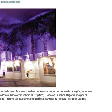
r ArmandoXOsmosis
ocer una de las colecciones contemporáneas más importantes de la región, entonces
ma Photo. Lima Atmosphere XI (triptico) – Nicolás Sanchez Organizado por el
ional incluye las muestras de galerías de Argentina, Bolivia, Estados Unidos,