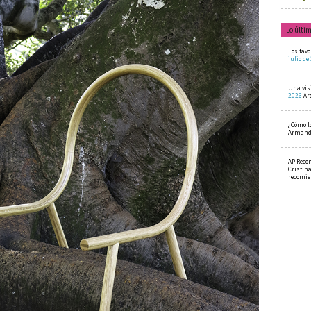
Lo últi
Los favo
julio de
Una visi
2026
Ar
¿Cómo l
Armando
AP Reco
Cristin
recomi