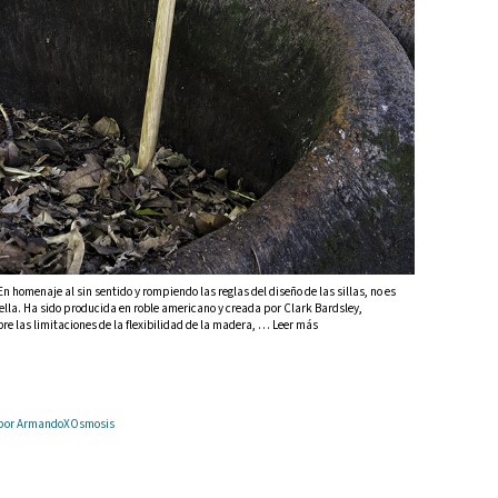
 En homenaje al sin sentido y rompiendo las reglas del diseño de las sillas, no es
lla. Ha sido producida en roble americano y creada por Clark Bardsley,
e las limitaciones de la flexibilidad de la madera, … Leer más
6 por ArmandoXOsmosis