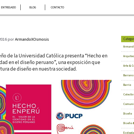
ENTREGADO
BLOG
CONTACTO
2016
por
ArmandoXOsmosis
Categor
Armand
seño de la Universidad Católica presenta “Hecho en
Arquite
tidad en el diseño peruano”, una exposición que
Arte & C
ltura de diseño en nuestra sociedad.
Barranc
Barrio
Colectiv
Comuni
Diseño
Diseño &
Ecología