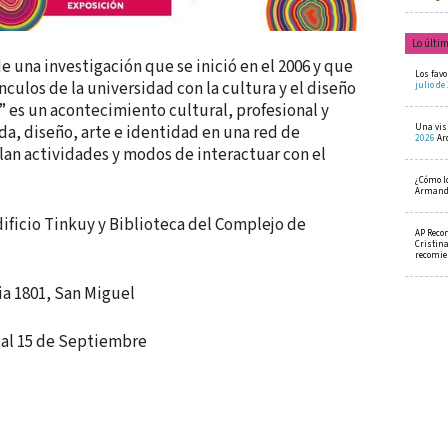
Lo últi
 una investigación que se inició en el 2006 y que
Los favo
nculos de la universidad con la cultura y el diseño
julio de
 es un acontecimiento cultural, profesional y
da, diseño, arte e identidad en una red de
Una visi
2026
Ar
lan actividades y modos de interactuar con el
¿Cómo l
Armando
dificio Tinkuy y Biblioteca del Complejo de
AP Reco
Cristin
recomi
ria 1801, San Miguel
 al 15 de Septiembre