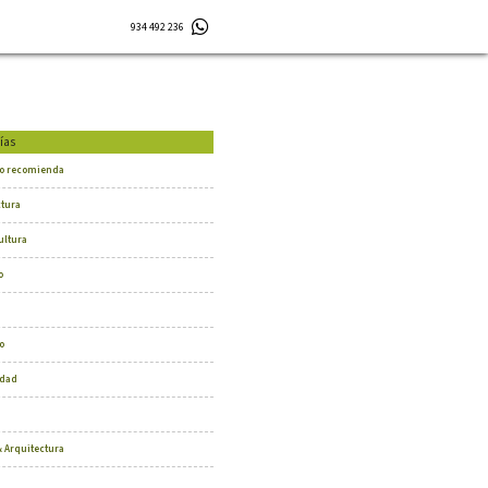
934 492 236
ías
o recomienda
ctura
ultura
o
o
dad
 Arquitectura