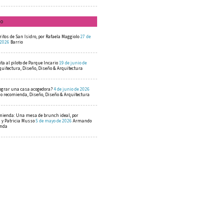
mo
ritos de San Isidro, por Rafaela Maggiolo
27 de
 2026
Barrio
ta al piloto de Parque Incario
19 de junio de
quitectura, Diseño, Diseño & Arquitectura
ograr una casa acogedora?
4 de junio de 2026
 recomienda, Diseño, Diseño & Arquitectura
mienda: Una mesa de brunch ideal, por
a y Patricia Musso
5 de mayo de 2026
Armando
enda