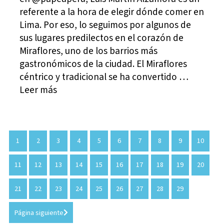
referente a la hora de elegir dónde comer en
Lima. Por eso, lo seguimos por algunos de
sus lugares predilectos en el corazón de
Miraflores, uno de los barrios más
gastronómicos de la ciudad. El Miraflores
céntrico y tradicional se ha convertido …
Leer más
1
2
3
4
5
6
7
8
9
10
11
12
13
14
15
16
17
18
19
20
21
22
23
24
25
26
27
28
29
Página siguiente