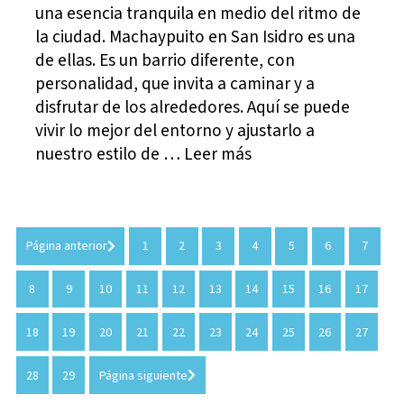
una esencia tranquila en medio del ritmo de
la ciudad. Machaypuito en San Isidro es una
de ellas. Es un barrio diferente, con
personalidad, que invita a caminar y a
disfrutar de los alrededores. Aquí se puede
vivir lo mejor del entorno y ajustarlo a
nuestro estilo de … Leer más
Página anterior
1
2
3
4
5
6
7
8
9
10
11
12
13
14
15
16
17
18
19
20
21
22
23
24
25
26
27
28
29
Página siguiente