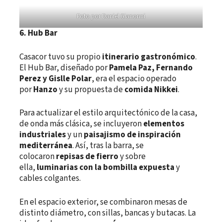
Foto por Daniel Gianonni
6.
Hub Bar
Casacor tuvo su propio
itinerario gastronómico
.
El Hub Bar, diseñado por
Pamela Paz, Fernando
Perez y Gislle Polar
, era el espacio operado
por
Hanzo
y su propuesta de
c
omida Nikkei
.
Para actualizar el estilo arquitectónico de la casa,
de onda más clásica, se incluyeron
e
lementos
industriales
y un
paisajismo de inspiración
mediterránea
. Así, tras la barra, se
colocaron
repisas de fierro
y sobre
ella,
luminarias con la bombilla expue
s
ta
y
cables colgantes.
En el espacio exterior, se combinaron mesas de
distinto diámetro, con sillas, bancas y butacas. La