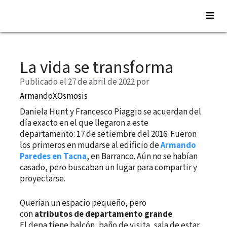
Saltar
al
La vida se transforma
contenido
Publicado el 27 de abril de 2022
por
ArmandoXOsmosis
Daniela Hunt y Francesco Piaggio se acuerdan del
día exacto en el que llegaron a este
departamento: 17 de setiembre del 2016. Fueron
los primeros en mudarse al edificio de
Armando
Paredes en Tacna
, en Barranco. Aún no se habían
casado, pero buscaban un lugar para compartir y
proyectarse.
Querían un espacio pequeño, pero
con
atributos de departamento grande
.
El depa tiene balcón, baño de visita, sala de estar,