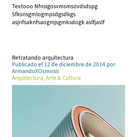
Textooo Nfnsigosvmsmsovdsdspg
Sfksnsgmlogmpsdgsdkgs
asjnfsaknfsaogmjsgmksdogk aslfjaslf
Retratando arquitectura
Publicado el 12 de diciembre de 2014 por
ArmandoXOsmosis
Arquitectura, Arte & Cultura