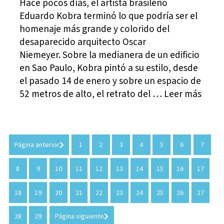
Hace pocos días, el artista brasileño
Eduardo Kobra terminó lo que podría ser el
homenaje más grande y colorido del
desaparecido arquitecto Oscar
Niemeyer. Sobre la medianera de un edificio
en Sao Paulo, Kobra pintó a su estilo, desde
el pasado 14 de enero y sobre un espacio de
52 metros de alto, el retrato del … Leer más
Página anterior
1
2
3
4
5
6
7
8
9
10
11
12
13
14
15
16
17
18
19
20
21
22
23
24
25
26
27
28
29
Página siguiente