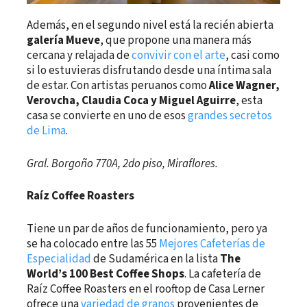
Además, en el segundo nivel está la recién abierta
galería Mueve
, que propone una manera más
cercana y relajada de
convivir con el arte
, casi como
si lo estuvieras disfrutando desde una íntima sala
de estar. Con artistas peruanos como
Alice Wagner,
Verovcha, Claudia Coca y Miguel Aguirre
, esta
casa se convierte en uno de esos
grandes secretos
de Lima
.
Gral. Borgoño 770A, 2do piso, Miraflores.
Raíz Coffee Roasters
Tiene un par de años de funcionamiento, pero ya
se ha colocado entre las 55
Mejores Cafeterías de
Especialidad
de Sudamérica en la lista
The
World’s 100 Best Coffee Shops
. La cafetería de
Raíz Coffee Roasters en el rooftop de Casa Lerner
ofrece una
variedad de granos
provenientes de