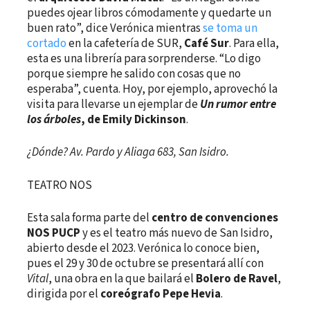
puedes ojear libros cómodamente y quedarte un
buen rato”, dice Verónica mientras
se toma un
cortado
en la cafetería de SUR,
Café Sur
. Para ella,
esta es una librería para sorprenderse. “Lo digo
porque siempre he salido con cosas que no
esperaba”, cuenta. Hoy, por ejemplo, aprovechó la
visita para llevarse un ejemplar de
Un rumor entre
los árboles
, de Emily Dickinson
.
¿Dónde? Av. Pardo y Aliaga 683, San Isidro.
TEATRO NOS
Esta sala forma parte del
centro de convenciones
NOS PUCP
y es el teatro más nuevo de San Isidro,
abierto desde el 2023. Verónica lo conoce bien,
pues el 29 y 30 de octubre se presentará allí con
Vital
, una obra en la que bailará el
Bolero de Ravel
,
dirigida por el
coreógrafo Pepe Hevia
.