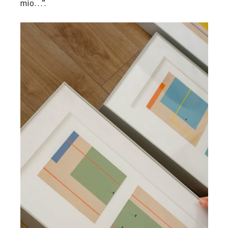
mío…”.