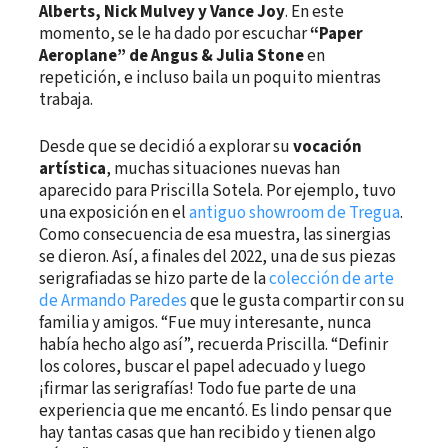
Alberts, Nick Mulvey y Vance Joy
. En este
momento, se le ha dado por escuchar
“Paper
Aeroplane” de Angus & Julia Stone
en
repetición, e incluso baila un poquito mientras
trabaja.
Desde que se decidió a explorar su
vocación
artística
, muchas situaciones nuevas han
aparecido para Priscilla Sotela. Por ejemplo, tuvo
una exposición en el
antiguo showroom de Tregua
.
Como consecuencia de esa muestra, las sinergias
se dieron. Así, a finales del 2022, una de sus piezas
serigrafiadas se hizo parte de la
colección de arte
de Armando Paredes
que le gusta compartir con su
familia y amigos. “Fue muy interesante, nunca
había hecho algo así”, recuerda Priscilla. “Definir
los colores, buscar el papel adecuado y luego
¡firmar las serigrafías! Todo fue parte de una
experiencia que me encantó. Es lindo pensar que
hay tantas casas que han recibido y tienen algo