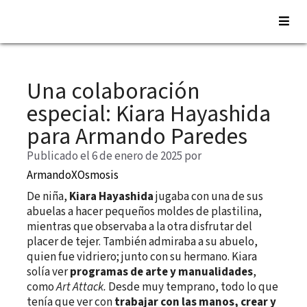
Saltar
al
Una colaboración
contenido
especial: Kiara Hayashida
para Armando Paredes
Publicado el 6 de enero de 2025
por
ArmandoXOsmosis
De niña,
Kiara Hayashida
jugaba con una de sus
abuelas a hacer pequeños moldes de plastilina,
mientras que observaba a la otra disfrutar del
placer de tejer. También admiraba a su abuelo,
quien fue vidriero; junto con su hermano. Kiara
solía ver
programas de arte y manualidades
,
como
Art Attack.
Desde muy temprano, todo lo que
tenía que ver con
trabajar con las manos, crear y