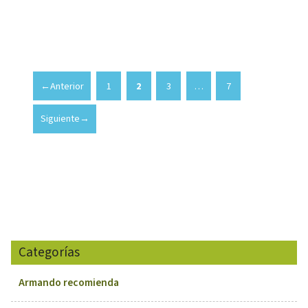
←
Anterior
1
2
3
…
7
Página
Página
Página
Página
Siguiente
→
Categorías
Armando recomienda