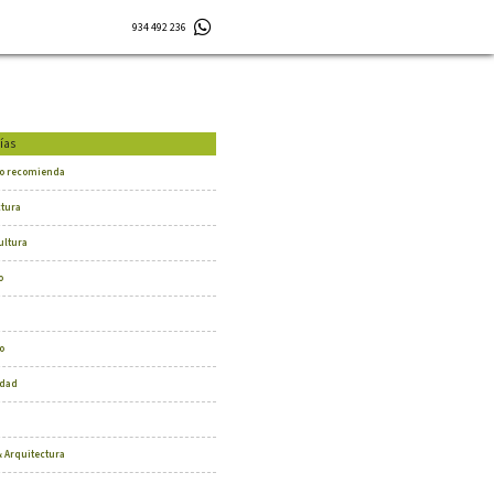
934 492 236
ías
o recomienda
ctura
ultura
o
o
dad
 Arquitectura