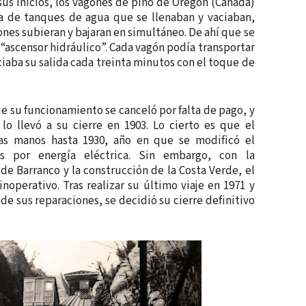
us inicios, los vagones de pino de Oregón (Canadá)
a de tanques de agua que se llenaban y vaciaban,
nes subieran y bajaran en simultáneo. De ahí que se
 “ascensor hidráulico”. Cada vagón podía transportar
ciaba su salida cada treinta minutos con el toque de
e su funcionamiento se canceló por falta de pago, y
lo llevó a su cierre en 1903. Lo cierto es que el
ias manos hasta 1930, año en que se modificó el
s por energía eléctrica. Sin embargo, con la
de Barranco y la construcción de la Costa Verde, el
noperativo. Tras realizar su último viaje en 1971 y
 de sus reparaciones, se decidió su cierre definitivo