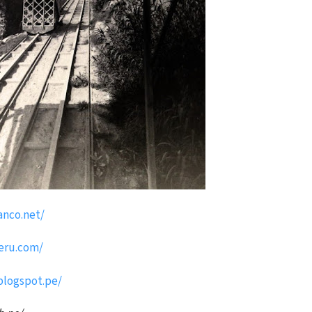
anco.net/
peru.com/
blogspot.pe/