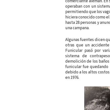
comerciante alemán. En s
operaban con un sistem
permitiendo que los vago
hiciera conocido como el
hasta 28 personas y anun
una campana.
Algunas fuentes dicen qu
otras que un accidente 
Funicular pasó por var
sistema de contrapeso
demolición de los baños 
funicular fue quedando i
debido a los altos costos
en 1976.