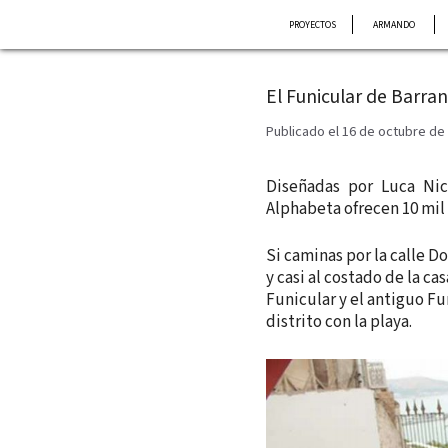
Saltar
PROYECTOS
ARMANDO
al
contenido
El Funicular de Barra
Publicado el 16 de octubre de
Diseñadas por Luca Ni
Alphabeta ofrecen 10 mil
Si caminas por la calle D
y casi al costado de la cas
Funicular y el antiguo Fu
distrito con la playa.