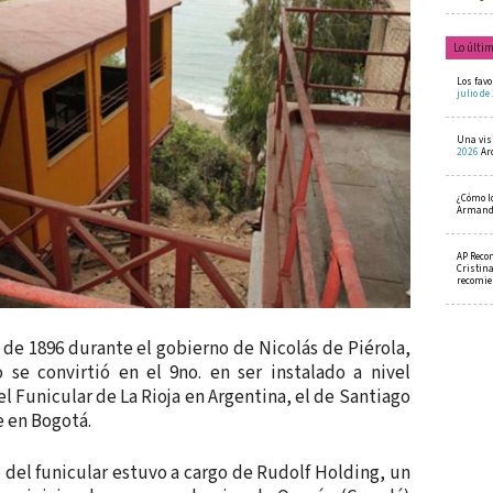
Lo últi
Los favo
julio de
Una visi
2026
Ar
¿Cómo l
Armando
AP Reco
Cristin
recomi
o de 1896 durante el gobierno de Nicolás de Piérola,
o se convirtió en el 9no. en ser instalado a nivel
l Funicular de La Rioja en Argentina, el de Santiago
e en Bogotá.
 del funicular estuvo a cargo de Rudolf Holding, un