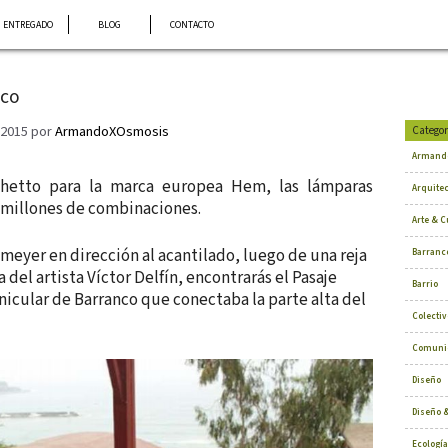
ENTREGADO
BLOG
CONTACTO
nco
 2015
por
ArmandoXOsmosis
Categor
Armand
chetto para la marca europea Hem, las lámparas
Arquite
 millones de combinaciones.
Arte & C
omeyer en dirección al acantilado, luego de una reja
Barranc
a del artista Víctor Delfín, encontrarás el Pasaje
Barrio
nicular de Barranco que conectaba la parte alta del
Colectiv
Comuni
Diseño
Diseño &
Ecología