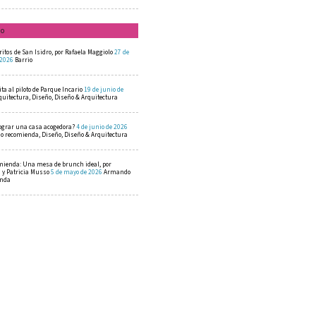
mo
ritos de San Isidro, por Rafaela Maggiolo
27 de
 2026
Barrio
ta al piloto de Parque Incario
19 de junio de
quitectura, Diseño, Diseño & Arquitectura
ograr una casa acogedora?
4 de junio de 2026
 recomienda, Diseño, Diseño & Arquitectura
mienda: Una mesa de brunch ideal, por
a y Patricia Musso
5 de mayo de 2026
Armando
enda