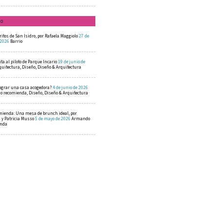
mo
ritos de San Isidro, por Rafaela Maggiolo
27 de
 2026
Barrio
ta al piloto de Parque Incario
19 de junio de
quitectura, Diseño, Diseño & Arquitectura
ograr una casa acogedora?
4 de junio de 2026
 recomienda, Diseño, Diseño & Arquitectura
mienda: Una mesa de brunch ideal, por
a y Patricia Musso
5 de mayo de 2026
Armando
enda