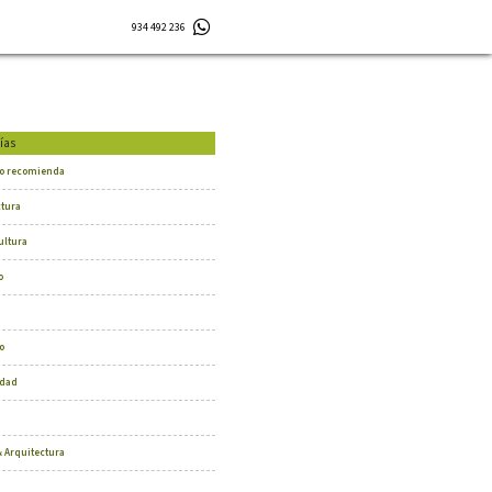
934 492 236
ías
o recomienda
ctura
ultura
o
o
dad
 Arquitectura