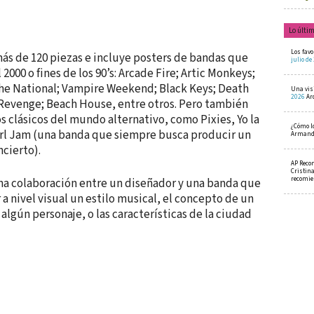
Lo últi
Los favo
más de 120 piezas e incluye posters de bandas que
julio de
 2000 o fines de los 90’s: Arcade Fire; Artic Monkeys;
 The National; Vampire Weekend; Black Keys; Death
Una visi
2026
Ar
 Revenge; Beach House, entre otros. Pero también
 clásicos del mundo alternativo, como Pixies, Yo la
¿Cómo l
arl Jam (una banda que siempre busca producir un
Armando
cierto).
AP Reco
Cristin
recomi
na colaboración entre un diseñador y una banda que
a nivel visual un estilo musical, el concepto de un
algún personaje, o las características de la ciudad