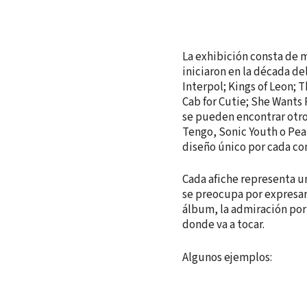
La exhibición consta de 
iniciaron en la década del
Interpol; Kings of Leon;
Cab for Cutie; She Wants
se pueden encontrar otros
Tengo, Sonic Youth o Pe
diseño único por cada con
Cada afiche representa u
se preocupa por expresar 
álbum, la admiración por 
donde va a tocar.
Algunos ejemplos: