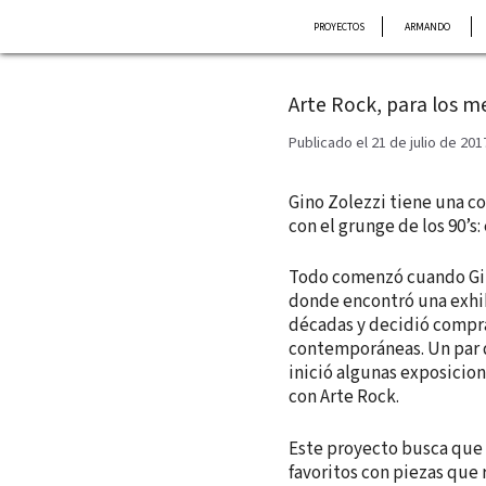
Saltar
PROYECTOS
ARMANDO
al
contenido
Arte Rock, para los m
Publicado el 21 de julio de 201
Gino Zolezzi tiene una c
con el grunge de los 90’s
Todo comenzó cuando Gino
donde encontró una exhi
décadas y decidió compra
contemporáneas. Un par d
inició algunas exposicio
con Arte Rock.
Este proyecto busca que l
favoritos con piezas que 