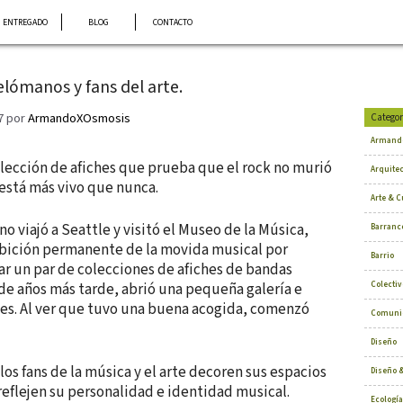
ENTREGADO
BLOG
CONTACTO
elómanos y fans del arte.
7
por
ArmandoXOsmosis
Categor
Armand
olección de afiches que prueba que el rock no murió
Arquite
: está más vivo que nunca.
Arte & C
 viajó a Seattle y visitó el Museo de la Música,
Barranc
bición permanente de la movida musical por
Barrio
r un par de colecciones de afiches de bandas
Colectiv
e años más tarde, abrió una pequeña galería e
nes. Al ver que tuvo una buena acogida, comenzó
Comuni
Diseño
os fans de la música y el arte decoren sus espacios
Diseño &
reflejen su personalidad e identidad musical.
Ecología