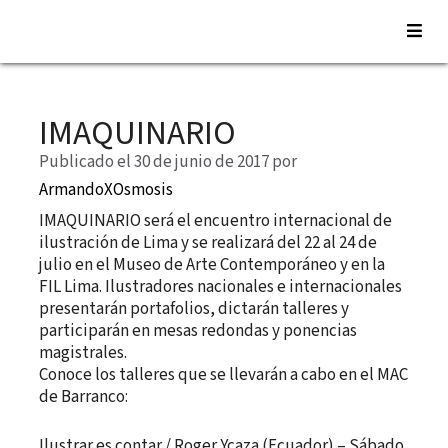
Saltar
al
IMAQUINARIO
contenido
Publicado el 30 de junio de 2017
por
ArmandoXOsmosis
IMAQUINARIO será el encuentro internacional de
ilustración de Lima y se realizará del 22 al 24 de
julio en el Museo de Arte Contemporáneo y en la
FIL Lima. Ilustradores nacionales e internacionales
presentarán portafolios, dictarán talleres y
participarán en mesas redondas y ponencias
magistrales.
Conoce los talleres que se llevarán a cabo en el MAC
de Barranco:
Ilustrar es contar / Roger Ycaza (Ecuador) – Sábado