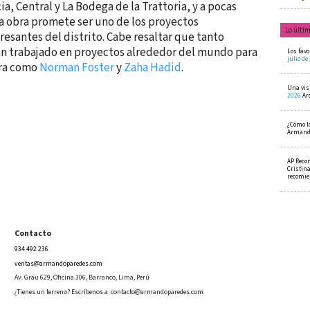
a, Central y La Bodega de la Trattoria, y a pocas
a obra promete ser uno de los proyectos
Lo últi
esantes del distrito. Cabe resaltar que tanto
n trabajado en proyectos alrededor del mundo para
Los favo
julio de
ura como
Norman Foster
y
Zaha Hadid
.
Una visi
2026
Ar
¿Cómo l
Armando
AP Reco
Cristin
recomi
Contacto
934 492 236
ventas@armandoparedes.com
Av. Grau 629, Oficina 306, Barranco, Lima, Perú
¿Tienes un terreno? Escríbenos a:
contacto@armandoparedes.com