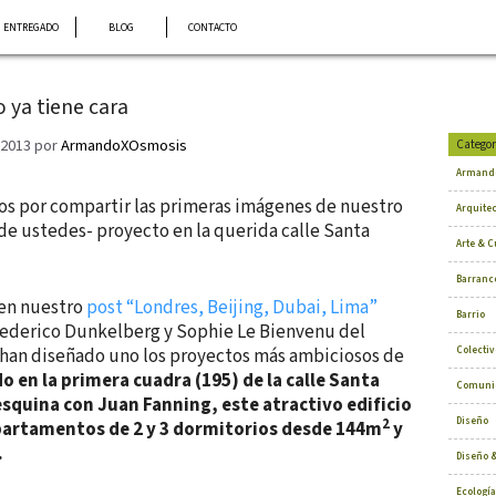
ENTREGADO
BLOG
CONTACTO
io ya tiene cara
 2013
por
ArmandoXOsmosis
Categor
Armand
 por compartir las primeras imágenes de nuestro
Arquite
e ustedes- proyecto en la querida calle Santa
Arte & C
Barranc
en nuestro
post “Londres, Beijing, Dubai, Lima”
Barrio
Federico Dunkelberg y Sophie Le Bienvenu del
Colectiv
han diseñado uno los proyectos más ambiciosos de
o en la primera cuadra (195) de la calle Santa
Comuni
squina con Juan Fanning, este atractivo edificio
Diseño
2
partamentos de 2 y 3 dormitorios desde 144
m
y
.
Diseño &
Ecología