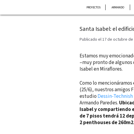
Saltar
PROYECTOS
ARMANDO
al
contenido
Santa Isabel: el edific
Publicado el 17 de octubre de
Estamos muy emocionados
–muy pronto de algunos d
Isabel en Miraflores.
Como lo mencionáramos 
(25/6), nuestros amigos 
estudio
Dessin-Technish
Armando Paredes.
Ubicad
Isabel y compartiendo e
de 7 pisos tendrá 12 de
2 penthouses de 260m2