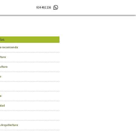
934 492 236
ías
o recomienda
ctura
ultura
o
o
dad
 Arquitectura