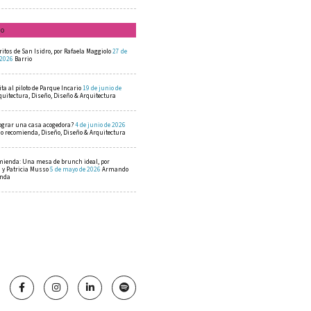
mo
ritos de San Isidro, por Rafaela Maggiolo
27 de
 2026
Barrio
ta al piloto de Parque Incario
19 de junio de
quitectura, Diseño, Diseño & Arquitectura
ograr una casa acogedora?
4 de junio de 2026
 recomienda, Diseño, Diseño & Arquitectura
mienda: Una mesa de brunch ideal, por
a y Patricia Musso
5 de mayo de 2026
Armando
enda