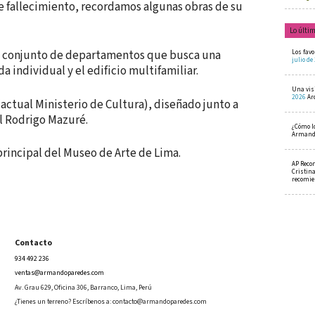
e fallecimiento, recordamos algunas obras de su
Lo últi
un conjunto de departamentos que busca una
Los favo
julio de
da individual y el edificio multifamiliar.
Una visi
2026
Ar
actual Ministerio de Cultura), diseñado junto a
l Rodrigo Mazuré.
¿Cómo l
Armando
rincipal del Museo de Arte de Lima.
AP Reco
Cristin
recomi
Contacto
934 492 236
ventas@armandoparedes.com
Av. Grau 629, Oficina 306, Barranco, Lima, Perú
¿Tienes un terreno? Escríbenos a:
contacto@armandoparedes.com