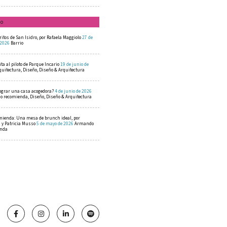
mo
ritos de San Isidro, por Rafaela Maggiolo
27 de
 2026
Barrio
ta al piloto de Parque Incario
19 de junio de
quitectura, Diseño, Diseño & Arquitectura
ograr una casa acogedora?
4 de junio de 2026
 recomienda, Diseño, Diseño & Arquitectura
mienda: Una mesa de brunch ideal, por
a y Patricia Musso
5 de mayo de 2026
Armando
enda