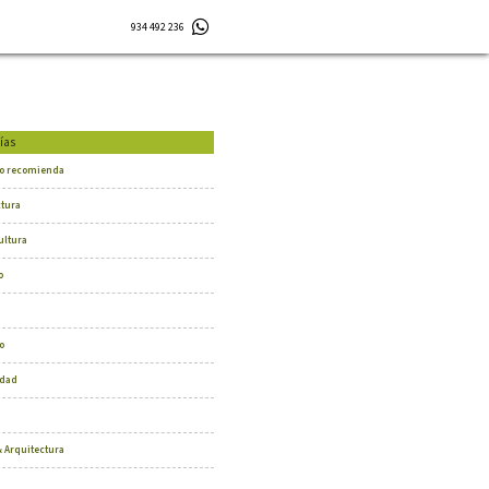
934 492 236
ías
o recomienda
ctura
ultura
o
o
dad
 Arquitectura