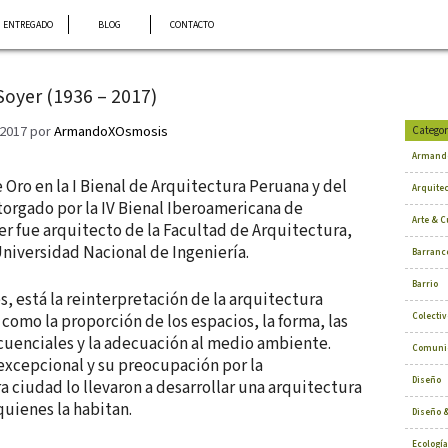
ENTREGADO
BLOG
CONTACTO
Soyer (1936 – 2017)
 2017
por
ArmandoXOsmosis
Categor
Armand
Oro en la I Bienal de Arquitectura Peruana y del
Arquite
torgado por la IV Bienal Iberoamericana de
Arte & C
er fue arquitecto de la Facultad de Arquitectura,
Universidad Nacional de Ingeniería.
Barranc
Barrio
, está la reinterpretación de la arquitectura
Colectiv
 como la proporción de los espacios, la forma, las
ecuenciales y la adecuación al medio ambiente.
Comuni
excepcional y su preocupación por la
Diseño
 ciudad lo llevaron a desarrollar una arquitectura
 quienes la habitan.
Diseño &
Ecología