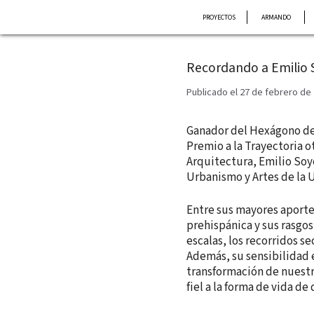
Saltar
PROYECTOS
ARMANDO
al
contenido
Recordando a Emilio 
Publicado el 27 de febrero de
Ganador del Hexágono de 
Premio a la Trayectoria o
Arquitectura, Emilio Soy
Urbanismo y Artes de la 
Entre sus mayores aportes
prehispánica y sus rasgos
escalas, los recorridos s
Además, su sensibilidad 
transformación de nuestra
fiel a la forma de vida de