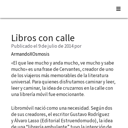
Saltar
al
Libros con calle
contenido
Publicado el 9 de julio de 2014
por
ArmandoXOsmosis
«El que lee mucho y anda mucho, ve mucho y sabe
mucho» es una frase de Cervantes, creador de uno
de los viajeros más memorables de la literatura
universal. Para quienes disfrutamos caminar y leer,
leer y caminar, la idea de cruzarnos en la calle con
una librería móvil fue emocionante.
Libromóvil nació como una necesidad. Según dos
de sus creadores, el escritor Gustavo Rodríguez
y Álvaro Lasso (Editorial Estruendomudo), la idea
de una “librería ambulante” tuvo la intención de