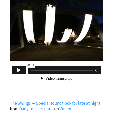
The Swings — Special soundtrack for late at night
from
Daily tous les jours
on
Vimeo
.