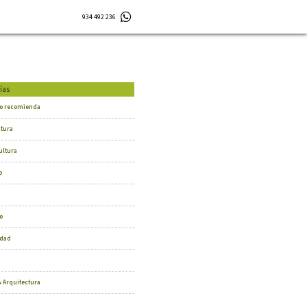
934 492 236
ías
o recomienda
ctura
ultura
o
o
dad
 Arquitectura