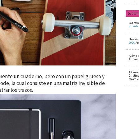
Lo últi
Los favo
julio de
Una visi
2026
Ar
¿Cómo l
Armando
AP Reco
mente un cuaderno, pero con un papel grueso y
Cristin
recomi
de, la cual consiste en una matriz invisible de
rar los trazos.