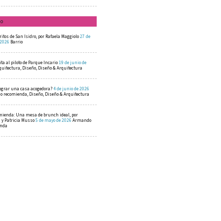
mo
ritos de San Isidro, por Rafaela Maggiolo
27 de
 2026
Barrio
ta al piloto de Parque Incario
19 de junio de
quitectura, Diseño, Diseño & Arquitectura
ograr una casa acogedora?
4 de junio de 2026
 recomienda, Diseño, Diseño & Arquitectura
mienda: Una mesa de brunch ideal, por
a y Patricia Musso
5 de mayo de 2026
Armando
enda