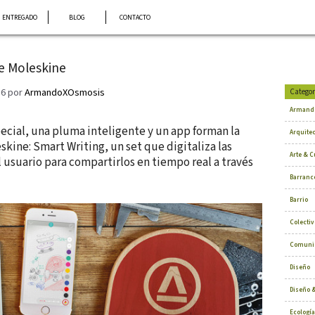
ENTREGADO
BLOG
CONTACTO
e Moleskine
16
por
ArmandoXOsmosis
Categor
Armand
ecial, una pluma inteligente y un app forman la
Arquite
kine: Smart Writing, un set que digitaliza las
Arte & C
 usuario para compartirlos en tiempo real a través
Barranc
Barrio
Colectiv
Comuni
Diseño
Diseño &
Ecología