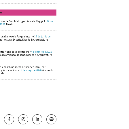
mo
ritos de San Isidro, por Rafaela Maggiolo
27 de
 2026
Barrio
ta al piloto de Parque Incario
19 de junio de
quitectura, Diseño, Diseño & Arquitectura
ograr una casa acogedora?
4 de junio de 2026
 recomienda, Diseño, Diseño & Arquitectura
mienda: Una mesa de brunch ideal, por
a y Patricia Musso
5 de mayo de 2026
Armando
enda