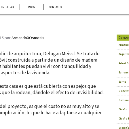
ENTREGADO
BLOG
CONTACTO
015
por
ArmandoXOsmosis
Categor
Armand
dio de arquitectura, Delugan Meissl. Se trata de
Arquite
óvil construida a partir de un diseño de madera
Arte & C
s habitantes puedan vivir con tranquilidad y
aspectos de la vivienda.
Barranc
Barrio
esta casa es que está cubierta con espejos que
Colectiv
s que la rodean, dándole el efecto de invisibilidad.
Comuni
 del proyecto, es que el costo no es muy alto y se
Diseño
mplicación, lo que lo hace adaptarse a cualquier
Diseño &
Ecología