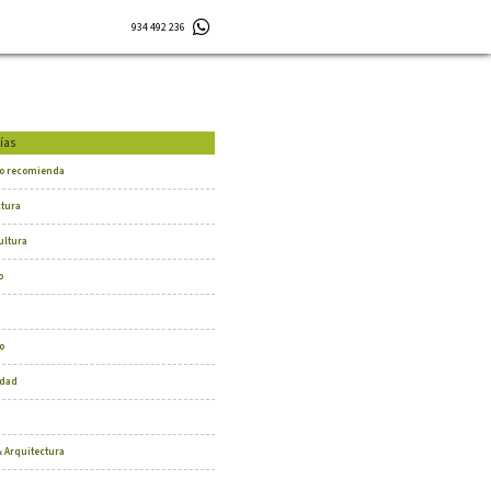
934 492 236
ías
o recomienda
ctura
ultura
o
o
dad
 Arquitectura