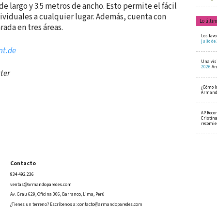
de largo y 3.5 metros de ancho. Esto permite el fácil
dividuales a cualquier lugar. Además, cuenta con
Lo últi
ada en tres áreas.
Los favo
julio de
nt.de
Una visi
2026
Ar
tter
¿Cómo l
Armando
AP Reco
Cristin
recomi
Contacto
934 492 236
ventas@armandoparedes.com
Av. Grau 629, Oficina 306, Barranco, Lima, Perú
¿Tienes un terreno? Escríbenos a:
contacto@armandoparedes.com