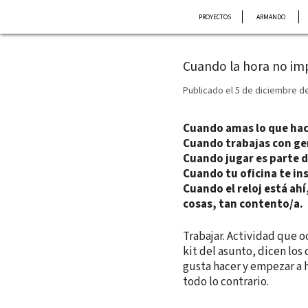
Saltar
PROYECTOS
ARMANDO
al
contenido
Cuando la hora no im
Publicado el 5 de diciembre d
Cuando amas lo que hac
Cuando trabajas con ge
Cuando jugar es parte d
Cuando tu oficina te ins
Cuando el reloj está ahí
cosas, tan contento/a.
Trabajar. Actividad que o
kit del asunto, dicen los
gusta hacer y empezar a h
todo lo contrario.