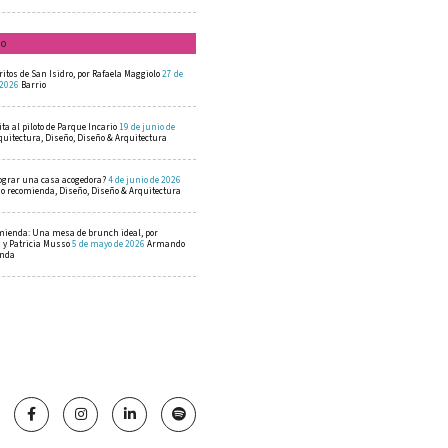
mo
ritos de San Isidro, por Rafaela Maggiolo
27 de
 2026
Barrio
ta al piloto de Parque Incario
19 de junio de
quitectura, Diseño, Diseño & Arquitectura
ograr una casa acogedora?
4 de junio de 2026
 recomienda, Diseño, Diseño & Arquitectura
mienda: Una mesa de brunch ideal, por
a y Patricia Musso
5 de mayo de 2026
Armando
enda