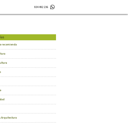
934 492 236
ías
o recomienda
ctura
ultura
o
o
dad
 Arquitectura