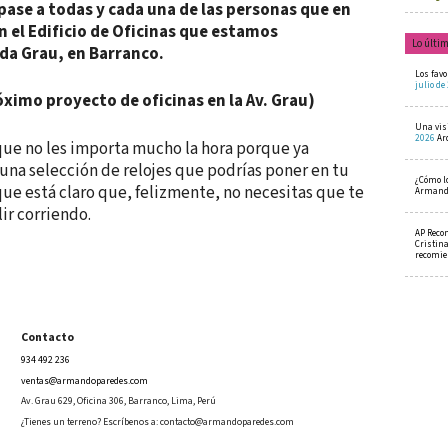
 pase a todas y cada una de las personas que en
 el Edificio de Oficinas que estamos
Lo últi
da Grau, en Barranco.
Los favo
julio de
ximo proyecto de oficinas en la Av. Grau)
Una visi
2026
Ar
 que no les importa mucho la hora porque ya
una selección de relojes que podrías poner en tu
¿Cómo l
que está claro que, felizmente, no necesitas que te
Armando
ir corriendo.
AP Reco
Cristin
recomi
Contacto
934 492 236
ventas@armandoparedes.com
Av. Grau 629, Oficina 306, Barranco, Lima, Perú
¿Tienes un terreno? Escríbenos a:
contacto@armandoparedes.com