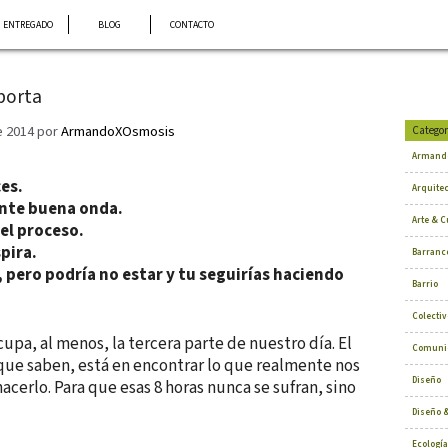
ENTREGADO
BLOG
CONTACTO
porta
e 2014
por
ArmandoXOsmosis
Categor
Armand
es.
Arquite
nte buena onda.
Arte & C
el proceso.
pira.
Barranc
, pero podría no estar y tu seguirías haciendo
Barrio
Colectiv
cupa, al menos, la tercera parte de nuestro día. El
Comuni
 que saben, está en encontrar lo que realmente nos
Diseño
acerlo. Para que esas 8 horas nunca se sufran, sino
Diseño &
Ecología