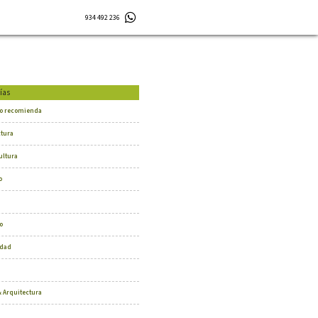
934 492 236
ías
o recomienda
ctura
ultura
o
o
dad
 Arquitectura