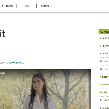
ENTREGADO
BLOG
CONTACTO
it
Categor
Armand
Arquite
Arte & C
Barranc
 por ArmandoXOsmosis
Barrio
Colectiv
Comuni
Diseño
Diseño &
Ecología