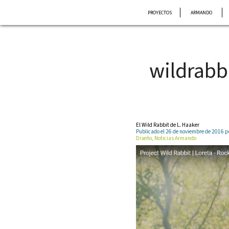
Saltar
PROYECTOS
ARMANDO
al
contenido
wildrabb
El Wild Rabbit de L. Haaker
Publicado el 26 de noviembre de 2016
Diseño, Noticias Armando