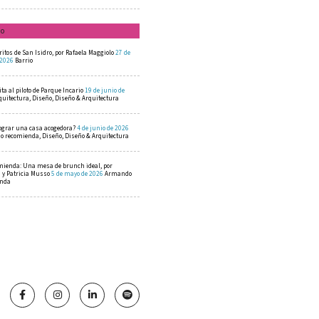
mo
ritos de San Isidro, por Rafaela Maggiolo
27 de
 2026
Barrio
ta al piloto de Parque Incario
19 de junio de
quitectura, Diseño, Diseño & Arquitectura
ograr una casa acogedora?
4 de junio de 2026
 recomienda, Diseño, Diseño & Arquitectura
mienda: Una mesa de brunch ideal, por
a y Patricia Musso
5 de mayo de 2026
Armando
enda