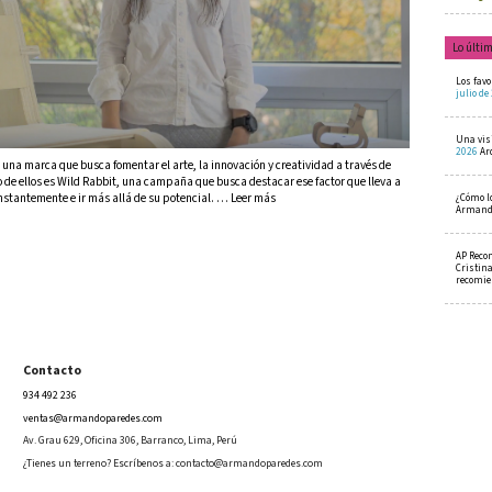
Lo últi
Los favo
julio de
Una visi
2026
Ar
una marca que busca fomentar el arte, la innovación y creatividad a través de
o de ellos es Wild Rabbit, una campaña que busca destacar ese factor que lleva a
stantemente e ir más allá de su potencial. … Leer más
¿Cómo l
Armando
AP Reco
Cristin
recomi
Contacto
934 492 236
ventas@armandoparedes.com
Av. Grau 629, Oficina 306, Barranco, Lima, Perú
¿Tienes un terreno? Escríbenos a:
contacto@armandoparedes.com