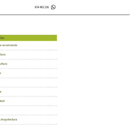
934 492 236
ías
o recomienda
ctura
ultura
o
o
dad
 Arquitectura