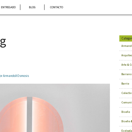
ENTREGADO
BLOG
CONTACTO
ng
Categor
Armand
Arquite
Arte & C
Barranc
 por ArmandoXOsmosis
Barrio
Colectiv
Comuni
Diseño
Diseño &
Ecología