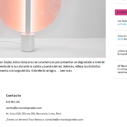
Lo últi
Los favo
julio de
Una visi
2026
Ar
¿Cómo l
Armando
an Zeijler, éstas lámparas se caracterizan por presentar un degradado a nivel de
AP Reco
ento de la luz durante la salida y puesta del sol. Además, refleja las distintas
Cristin
senta a lo largo del día. Este efecto se logra … Leer más
recomi
Contacto
934 492 236
ventas@armandoparedes.com
Av. Grau 629, Oficina 306, Barranco, Lima, Perú
¿Tienes un terreno? Escríbenos a:
contacto@armandoparedes.com