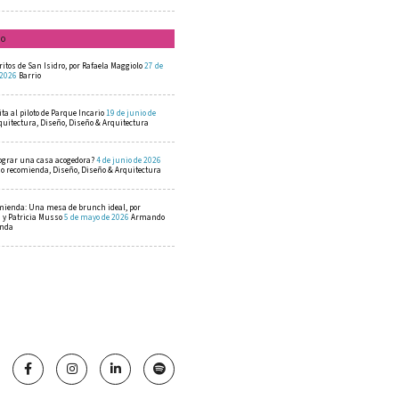
mo
ritos de San Isidro, por Rafaela Maggiolo
27 de
 2026
Barrio
ta al piloto de Parque Incario
19 de junio de
quitectura, Diseño, Diseño & Arquitectura
ograr una casa acogedora?
4 de junio de 2026
 recomienda, Diseño, Diseño & Arquitectura
mienda: Una mesa de brunch ideal, por
a y Patricia Musso
5 de mayo de 2026
Armando
enda