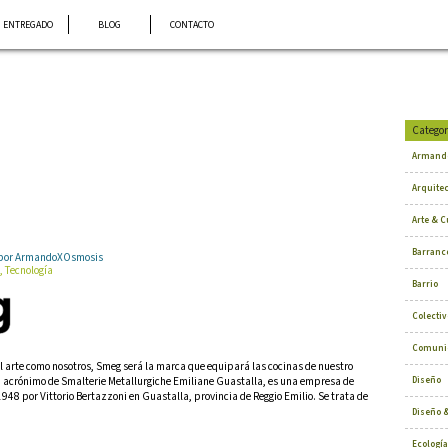
ENTREGADO
BLOG
CONTACTO
Categor
Armand
Arquite
Arte & C
Barranc
6 por ArmandoXOsmosis
, Tecnología
Barrio
Colectiv
Comuni
l arte como nosotros, Smeg será la marca que equipará las cocinas de nuestro
 acrónimo de Smalterie Metallurgiche Emiliane Guastalla, es una empresa de
Diseño
948 por Vittorio Bertazzoni en Guastalla, provincia de Reggio Emilio. Se trata de
Diseño &
Ecología