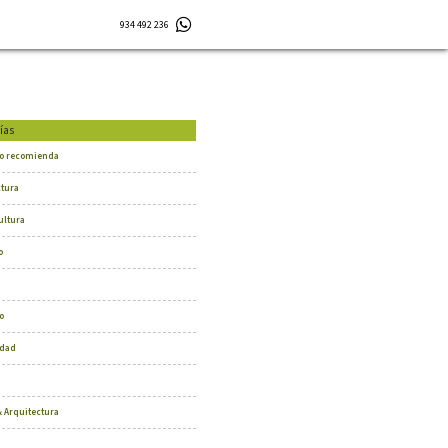
934 492 236
ías
o recomienda
ctura
ultura
o
o
dad
 Arquitectura