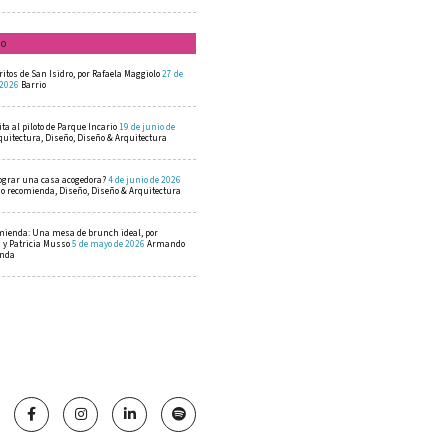
mo
ritos de San Isidro, por Rafaela Maggiolo
27 de
 2026
Barrio
ta al piloto de Parque Incario
19 de junio de
quitectura, Diseño, Diseño & Arquitectura
ograr una casa acogedora?
4 de junio de 2026
 recomienda, Diseño, Diseño & Arquitectura
mienda: Una mesa de brunch ideal, por
a y Patricia Musso
5 de mayo de 2026
Armando
enda