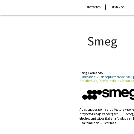
Saltar
PROYECTOS
ARMANDO
al
contenido
Smeg
Smeg & Armando
Publicado el 28 de septiembre de 201
Arquitectura, Diseño, Noticias Armando
Apasionados por la arquitectura y por e
proyecto Pasaje Vanderghen 135. Smeg,
electrodomésticos italiana fundada en 1
una familia de … Leer más