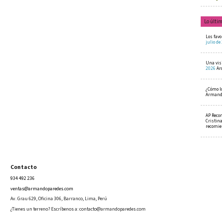
Lo últi
Los favo
julio de
Una visi
2026
Ar
¿Cómo l
Armando
AP Reco
Cristin
recomi
Contacto
934 492 236
ventas@armandoparedes.com
Av. Grau 629, Oficina 306, Barranco, Lima, Perú
¿Tienes un terreno? Escríbenos a:
contacto@armandoparedes.com