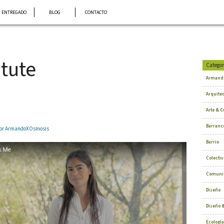
ENTREGADO
BLOG
CONTACTO
itute
Categor
Armand
Arquite
Arte & C
Barranc
 por ArmandoXOsmosis
Barrio
Colectiv
Comuni
Diseño
Diseño &
Ecología