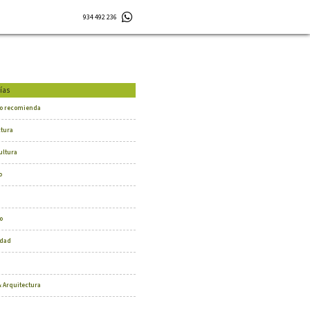
934 492 236
ías
o recomienda
ctura
ultura
o
o
dad
 Arquitectura