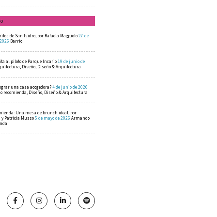
mo
ritos de San Isidro, por Rafaela Maggiolo
27 de
 2026
Barrio
ta al piloto de Parque Incario
19 de junio de
quitectura, Diseño, Diseño & Arquitectura
ograr una casa acogedora?
4 de junio de 2026
 recomienda, Diseño, Diseño & Arquitectura
mienda: Una mesa de brunch ideal, por
a y Patricia Musso
5 de mayo de 2026
Armando
enda