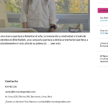
Lo últi
Los favo
julio de
Una visi
2026
Ar
una marca que busca fomentar el arte, la innovación y creatividad a través de
o de ellos es Wild Rabbit, una campaña que busca destacar ese factor que lleva a
stantemente e ir más allá de su potencial. … Leer más
¿Cómo l
Armando
AP Reco
Cristin
recomi
Contacto
934 492 236
ventas@armandoparedes.com
Av. Grau 629, Oficina 306, Barranco, Lima, Perú
¿Tienes un terreno? Escríbenos a:
contacto@armandoparedes.com