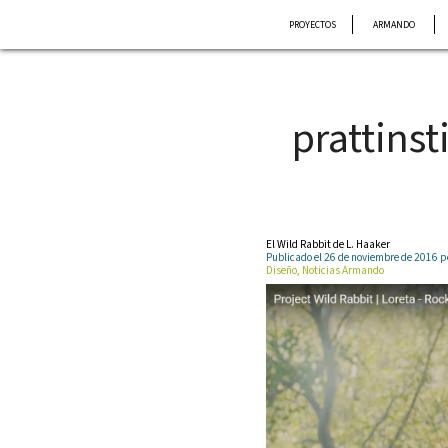
Saltar
PROYECTOS
ARMANDO
al
contenido
prattinst
El Wild Rabbit de L. Haaker
Publicado el 26 de noviembre de 2016
Diseño, Noticias Armando