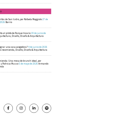
mo
ritos de San Isidro, por Rafaela Maggiolo
27 de
 2026
Barrio
ta al piloto de Parque Incario
19 de junio de
quitectura, Diseño, Diseño & Arquitectura
ograr una casa acogedora?
4 de junio de 2026
 recomienda, Diseño, Diseño & Arquitectura
mienda: Una mesa de brunch ideal, por
a y Patricia Musso
5 de mayo de 2026
Armando
enda