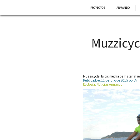
Saltar
PROYECTOS
ARMANDO
al
contenido
Muzzicyc
Muzzicycle: la bici hecha de material r
Publicado el 11 de julio de 2015 por 
Ecología, Noticias Armando