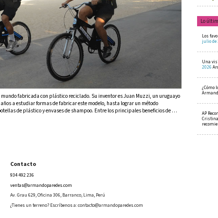
Lo últi
Los favo
julio de
Una visi
2026
Ar
¿Cómo l
Armando
l mundo fabricada con plástico reciclado. Su inventor es Juan Muzzi, un uruguayo
s años a estudiar formas de fabricar este modelo, hasta lograr un método
otellas de plástico y envases de shampoo. Entre los principales beneficios de …
AP Reco
Cristin
recomi
Contacto
934 492 236
ventas@armandoparedes.com
Av. Grau 629, Oficina 306, Barranco, Lima, Perú
¿Tienes un terreno? Escríbenos a:
contacto@armandoparedes.com