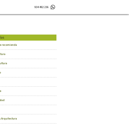
934 492 236
ías
o recomienda
ctura
ultura
o
o
dad
 Arquitectura