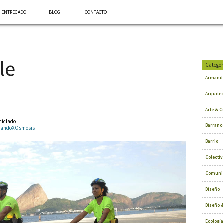
ENTREGADO
BLOG
CONTACTO
le
Categor
Armand
Arquite
Arte & C
eciclado
Barranc
ArmandoXOsmosis
Barrio
Colectiv
Comuni
Diseño
Diseño &
Ecología