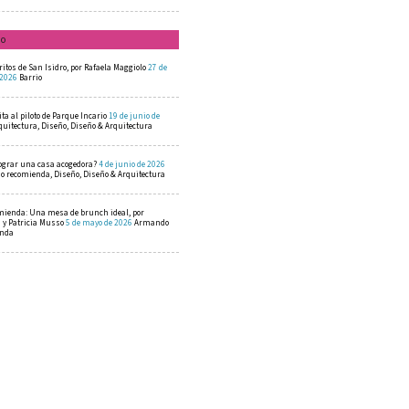
mo
ritos de San Isidro, por Rafaela Maggiolo
27 de
 2026
Barrio
ta al piloto de Parque Incario
19 de junio de
quitectura, Diseño, Diseño & Arquitectura
ograr una casa acogedora?
4 de junio de 2026
 recomienda, Diseño, Diseño & Arquitectura
mienda: Una mesa de brunch ideal, por
a y Patricia Musso
5 de mayo de 2026
Armando
enda