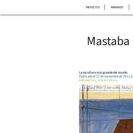
Saltar
PROYECTOS
ARMANDO
al
contenido
Mastaba
La escultura más grande del mundo
Publicado el 12 de noviembre de 2012
Arquitectura, Arte & Cultura