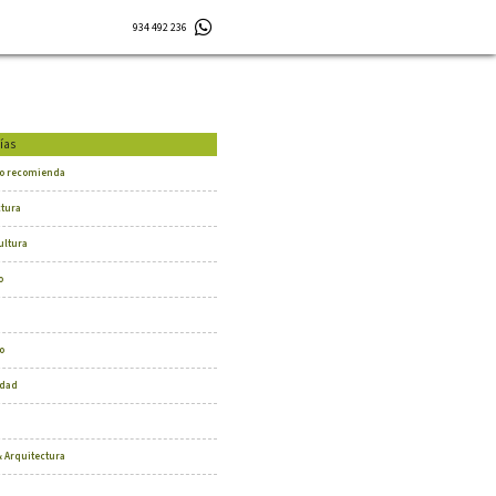
934 492 236
ías
o recomienda
ctura
ultura
o
o
dad
 Arquitectura