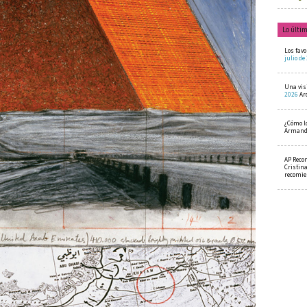
Lo últi
Los favo
julio de
Una visi
2026
Ar
¿Cómo l
Armando
AP Reco
Cristin
recomi