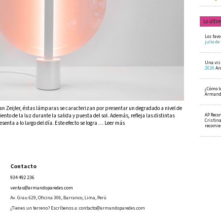
Lo últi
Los favo
julio de
Una visi
2026
Ar
¿Cómo l
Armando
an Zeijler, éstas lámparas se caracterizan por presentar un degradado a nivel de
AP Reco
ento de la luz durante la salida y puesta del sol. Además, refleja las distintas
Cristin
senta a lo largo del día. Este efecto se logra … Leer más
recomi
Contacto
934 492 236
ventas@armandoparedes.com
Av. Grau 629, Oficina 306, Barranco, Lima, Perú
¿Tienes un terreno? Escríbenos a:
contacto@armandoparedes.com