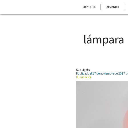
Saltar
PROYECTOS
ARMANDO
al
contenido
lámpara
Sun Lights
Publicado el 17 de noviembre de 2017
Iluminación