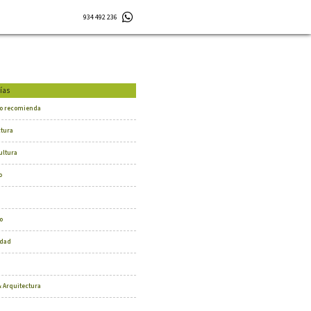
934 492 236
ías
o recomienda
ctura
ultura
o
o
dad
 Arquitectura