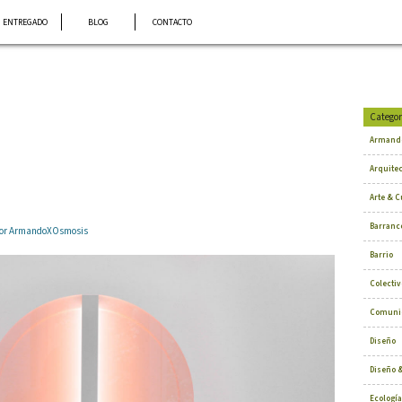
ENTREGADO
BLOG
CONTACTO
Categor
Armand
Arquite
Arte & C
Barranc
 por ArmandoXOsmosis
Barrio
Colectiv
Comuni
Diseño
Diseño &
Ecología