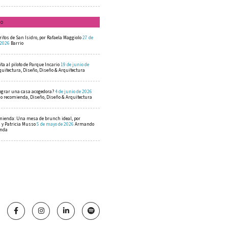
mo
ritos de San Isidro, por Rafaela Maggiolo
27 de
 2026
Barrio
ta al piloto de Parque Incario
19 de junio de
quitectura, Diseño, Diseño & Arquitectura
ograr una casa acogedora?
4 de junio de 2026
 recomienda, Diseño, Diseño & Arquitectura
mienda: Una mesa de brunch ideal, por
a y Patricia Musso
5 de mayo de 2026
Armando
enda