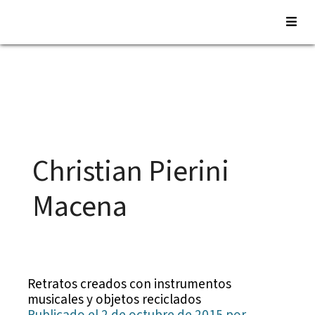
Saltar
al
contenido
Christian Pierini
Macena
Retratos creados con instrumentos
musicales y objetos reciclados
Publicado el 2 de octubre de 2015 por