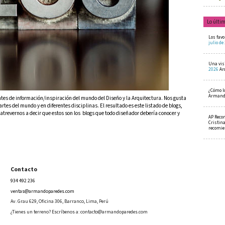
Lo últi
Los favo
julio de
Una visi
2026
Ar
¿Cómo l
Armando
tes de información/inspiración del mundo del Diseño y la Arquitectura. Nos gusta
tes del mundo y en diferentes disciplinas. El resultado es este listado de blogs,
atrevernos a decir que estos son los blogs que todo diseñador debería conocer y
AP Reco
Cristin
recomi
Contacto
934 492 236
ventas@armandoparedes.com
Av. Grau 629, Oficina 306, Barranco, Lima, Perú
¿Tienes un terreno? Escríbenos a:
contacto@armandoparedes.com