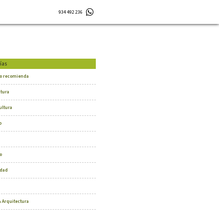
934 492 236
ías
o recomienda
ctura
ultura
o
o
dad
 Arquitectura