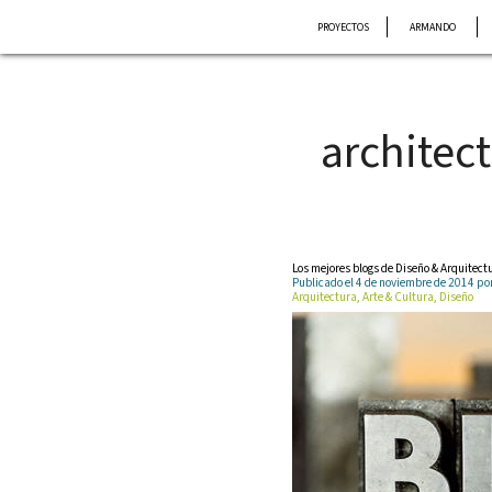
Saltar
PROYECTOS
ARMANDO
al
contenido
architec
Los mejores blogs de Diseño & Arquitect
Publicado el 4 de noviembre de 2014 
Arquitectura, Arte & Cultura, Diseño