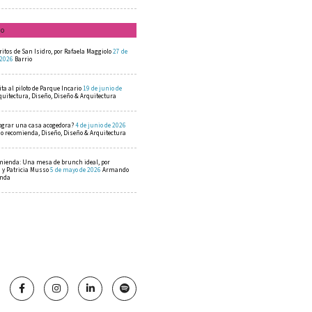
mo
ritos de San Isidro, por Rafaela Maggiolo
27 de
 2026
Barrio
ta al piloto de Parque Incario
19 de junio de
quitectura, Diseño, Diseño & Arquitectura
ograr una casa acogedora?
4 de junio de 2026
 recomienda, Diseño, Diseño & Arquitectura
mienda: Una mesa de brunch ideal, por
a y Patricia Musso
5 de mayo de 2026
Armando
enda