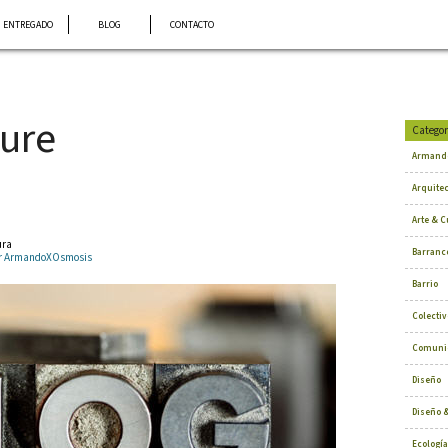
ENTREGADO
BLOG
CONTACTO
ture
Categor
Armand
Arquite
Arte & C
ura
Barranc
por ArmandoXOsmosis
Barrio
Colectiv
Comuni
Diseño
Diseño &
Ecología