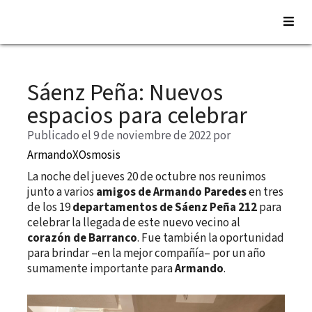
Saltar
al
Sáenz Peña: Nuevos
contenido
espacios para celebrar
Publicado el 9 de noviembre de 2022
por
ArmandoXOsmosis
La noche del jueves 20 de octubre nos reunimos
junto a varios
amigos de Armando Paredes
en tres
de los 19
departamentos de Sáenz Peña 212
para
celebrar la llegada de este nuevo vecino al
corazón de Barranco
. Fue también la oportunidad
para brindar ­–en la mejor compañía– por un año
sumamente importante para
Armando
.