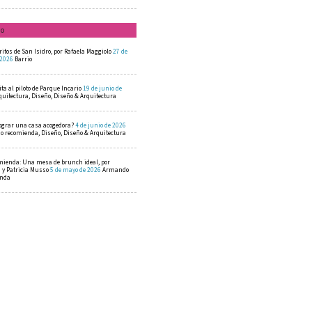
mo
ritos de San Isidro, por Rafaela Maggiolo
27 de
 2026
Barrio
ta al piloto de Parque Incario
19 de junio de
quitectura, Diseño, Diseño & Arquitectura
ograr una casa acogedora?
4 de junio de 2026
 recomienda, Diseño, Diseño & Arquitectura
mienda: Una mesa de brunch ideal, por
a y Patricia Musso
5 de mayo de 2026
Armando
enda