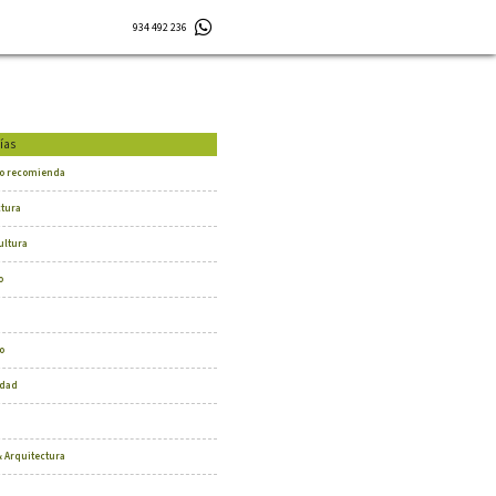
934 492 236
ías
o recomienda
ctura
ultura
o
o
dad
 Arquitectura