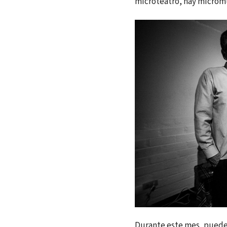
microteatro, hay micromu
Durante este mes, puede