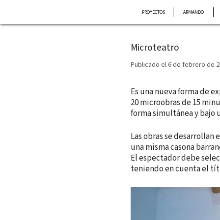
Saltar
PROYECTOS
ARMANDO
al
contenido
Microteatro
Publicado el 6 de febrero de 
Es una nueva forma de ex
20 microobras de 15 minu
forma simultánea y bajo 
Las obras se desarrollan 
una misma casona barranq
El espectador debe selec
teniendo en cuenta el títu