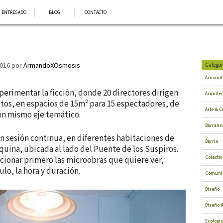
ENTREGADO
BLOG
CONTACTO
2016
por
ArmandoXOsmosis
Categor
Armand
perimentar la ficción, donde 20 directores dirigen
Arquite
tos, en espacios de 15m² para 15 espectadores, de
Arte & C
un mismo eje temático.
Barranc
en sesión continua, en diferentes habitaciones de
Barrio
uina, ubicada al lado del Puente de los Suspiros.
Colectiv
cionar primero las microobras que quiere ver,
lo, la hora y duración.
Comuni
Diseño
Diseño &
Ecología