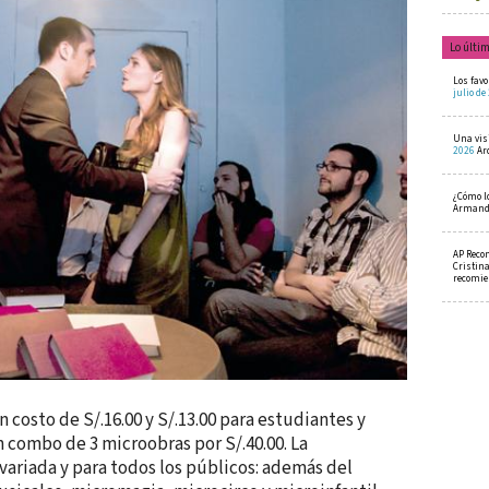
Lo últi
Los favo
julio de
Una visi
2026
Ar
¿Cómo l
Armando
AP Reco
Cristin
recomi
 costo de S/.16.00 y S/.13.00 para estudiantes y
 combo de 3 microobras por S/.40.00. La
variada y para todos los públicos: además del