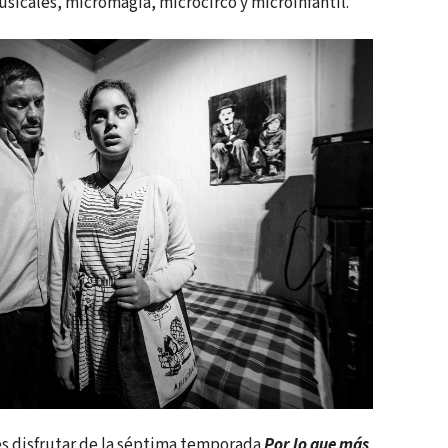
sicales, micromagia, microcirco y microinfantil.
s disfrutar de la séptima temporada
Por lo que más