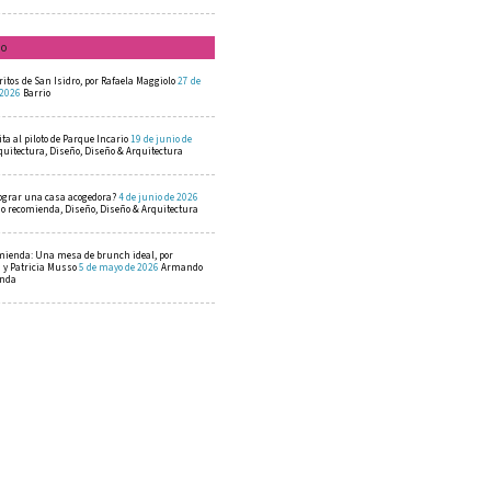
mo
ritos de San Isidro, por Rafaela Maggiolo
27 de
 2026
Barrio
ta al piloto de Parque Incario
19 de junio de
quitectura, Diseño, Diseño & Arquitectura
ograr una casa acogedora?
4 de junio de 2026
 recomienda, Diseño, Diseño & Arquitectura
mienda: Una mesa de brunch ideal, por
a y Patricia Musso
5 de mayo de 2026
Armando
enda