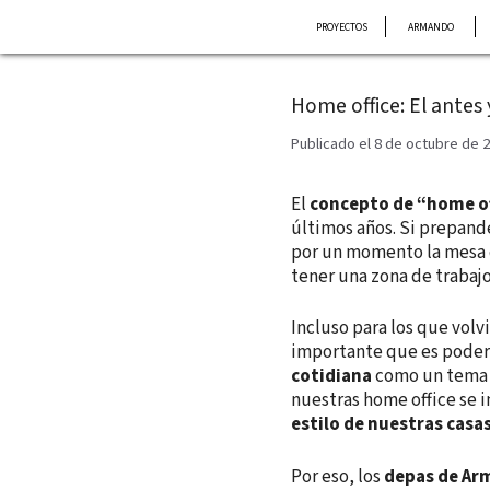
Saltar
PROYECTOS
ARMANDO
al
contenido
Home office: El antes 
Publicado el 8 de octubre de 
El
concepto de “home of
últimos años. Si prepande
por un momento la mesa 
tener una zona de trabaj
Incluso para los que volv
importante que es pode
cotidiana
como un tema 
nuestras home office se
estilo de nuestras casa
Por eso, los
depas de Ar