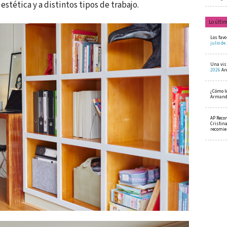
stética y a distintos tipos de trabajo.
Lo últi
Los favo
julio de
Una visi
2026
Ar
¿Cómo l
Armando
AP Reco
Cristin
recomi