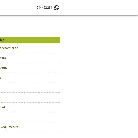
934 492 236
ías
o recomienda
ctura
ultura
o
o
dad
 Arquitectura