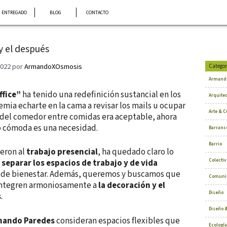
ENTREGADO
BLOG
CONTACTO
y el después
2022
por
ArmandoXOsmosis
Categor
Armand
fice”
ha tenido una redefinición sustancial en los
Arquite
mia echarte en la cama a revisar los mails u ocupar
Arte & C
del comedor entre comidas era aceptable, ahora
o cómoda es una necesidad.
Barranc
Barrio
ieron al
trabajo presencial
, ha quedado claro lo
Colectiv
r
separar los espacios de trabajo y de vida
de bienestar. Además, queremos y buscamos que
Comuni
 integren armoniosamente a
la decoración y el
Diseño
s
.
Diseño &
mando Paredes
consideran espacios flexibles que
Ecología