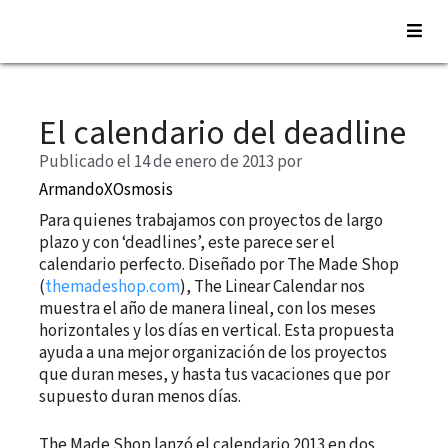
Saltar
al
El calendario del deadline
contenido
Publicado el 14 de enero de 2013
por
ArmandoXOsmosis
Para quienes trabajamos con proyectos de largo
plazo y con ‘deadlines’, este parece ser el
calendario perfecto. Diseñado por The Made Shop
(
themadeshop.com
), The Linear Calendar nos
muestra el año de manera lineal, con los meses
horizontales y los días en vertical. Esta propuesta
ayuda a una mejor organización de los proyectos
que duran meses, y hasta tus vacaciones que por
supuesto duran menos días.
The Made Shop lanzó el calendario 2013 en dos