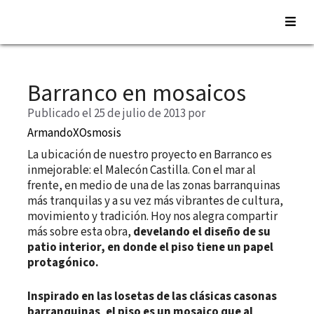
Saltar
al
Barranco en mosaicos
contenido
Publicado el 25 de julio de 2013
por
ArmandoXOsmosis
La ubicación de nuestro proyecto en Barranco es
inmejorable: el Malecón Castilla. Con el mar al
frente, en medio de una de las zonas barranquinas
más tranquilas y a su vez más vibrantes de cultura,
movimiento y tradición. Hoy nos alegra compartir
más sobre esta obra,
develando el diseño de su
patio interior, en donde el piso tiene un papel
protagónico.
Inspirado en las losetas de las clásicas casonas
barranquinas
,
el piso es un mosaico que al