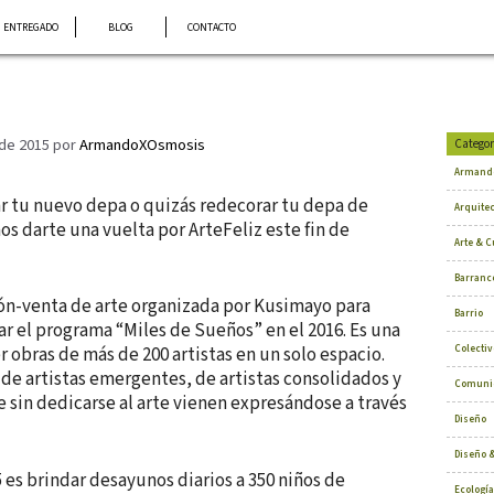
ENTREGADO
BLOG
CONTACTO
 de 2015
por
ArmandoXOsmosis
Categor
Armand
r tu nuevo depa o quizás redecorar tu depa de
Arquite
 darte una vuelta por ArteFeliz este fin de
Arte & C
Barranc
ión-venta de arte organizada por Kusimayo para
Barrio
ar el programa “Miles de Sueños” en el 2016. Es una
Colectiv
 obras de más de 200 artistas en un solo espacio.
 de artistas emergentes, de artistas consolidados y
Comuni
 sin dedicarse al arte vienen expresándose a través
Diseño
Diseño &
 es brindar desayunos diarios a 350 niños de
Ecología