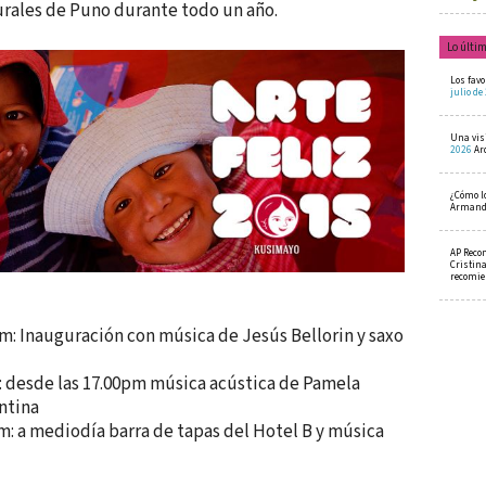
rales de Puno durante todo un año.
Lo últi
Los favo
julio de
Una visi
2026
Ar
¿Cómo l
Armando
AP Reco
Cristin
recomi
0pm: Inauguración con música de Jesús Bellorin y saxo
 desde las 17.00pm música acústica de Pamela
ntina
: a mediodía barra de tapas del Hotel B y música