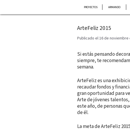
Saltar
PROYECTOS
ARMANDO
al
contenido
ArteFeliz 2015
Publicado el 16 de noviembre
Si estás pensando decora
siempre, te recomendamos
semana.
ArteFeliz es una exhibic
recaudar fondos y financi
gran oportunidad para ver
Arte de jóvenes talentos,
este año, de personas que
de él.
La meta de ArteFeliz 2015