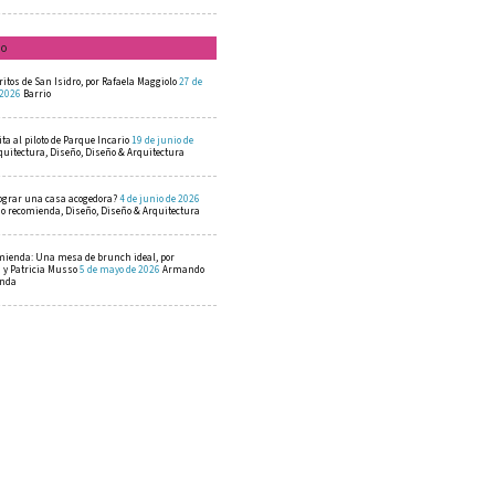
mo
ritos de San Isidro, por Rafaela Maggiolo
27 de
 2026
Barrio
ta al piloto de Parque Incario
19 de junio de
quitectura, Diseño, Diseño & Arquitectura
ograr una casa acogedora?
4 de junio de 2026
 recomienda, Diseño, Diseño & Arquitectura
mienda: Una mesa de brunch ideal, por
a y Patricia Musso
5 de mayo de 2026
Armando
enda