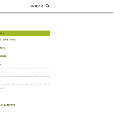
934 492 236
ías
o recomienda
ctura
ultura
o
o
dad
 Arquitectura