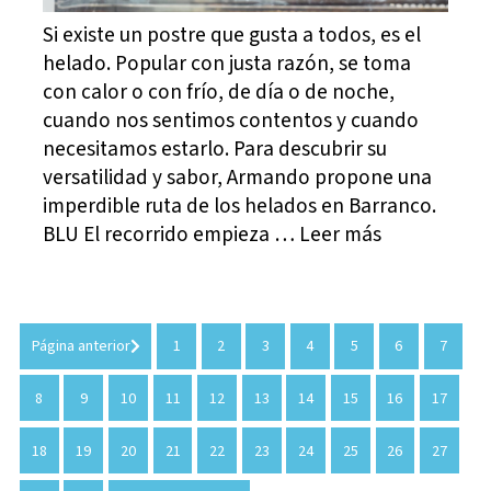
Si existe un postre que gusta a todos, es el
helado. Popular con justa razón, se toma
con calor o con frío, de día o de noche,
cuando nos sentimos contentos y cuando
necesitamos estarlo. Para descubrir su
versatilidad y sabor, Armando propone una
imperdible ruta de los helados en Barranco.
BLU El recorrido empieza … Leer más
Página anterior
1
2
3
4
5
6
7
8
9
10
11
12
13
14
15
16
17
18
19
20
21
22
23
24
25
26
27