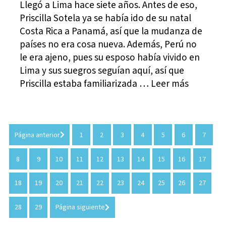
Llegó a Lima hace siete años. Antes de eso,
Priscilla Sotela ya se había ido de su natal
Costa Rica a Panamá, así que la mudanza de
países no era cosa nueva. Además, Perú no
le era ajeno, pues su esposo había vivido en
Lima y sus suegros seguían aquí, así que
Priscilla estaba familiarizada … Leer más
Página anterior
1
2
3
4
5
6
7
8
9
10
11
12
13
14
15
16
17
18
19
20
21
22
23
24
25
26
27
28
29
Página siguiente