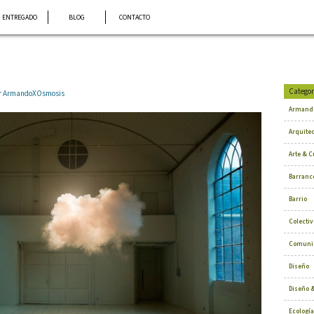
ENTREGADO
BLOG
CONTACTO
Categor
por ArmandoXOsmosis
Armand
Arquite
Arte & C
Barranc
Barrio
Colectiv
Comuni
Diseño
Diseño &
Ecología