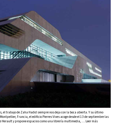
 el trabajo de Zaha Hadid siempre nos deja con la boca abierta. Y su último
Montpellier, Francia, el edificio Pierres Vives acoge desde el 13 de septiembre las
de Herault y propone espacios como una librería multimedia, … Leer más