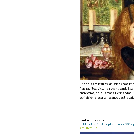
Una de las muestras artísticas más impo
Raphaelites, victorian avant-gard. Esta
entre otros, de la llamada Hermandad Pr
exhibición presenta reconocidos trabaj
Lo último de Zaha
Publicado el 28 de septiembre de 201
Arquitectura