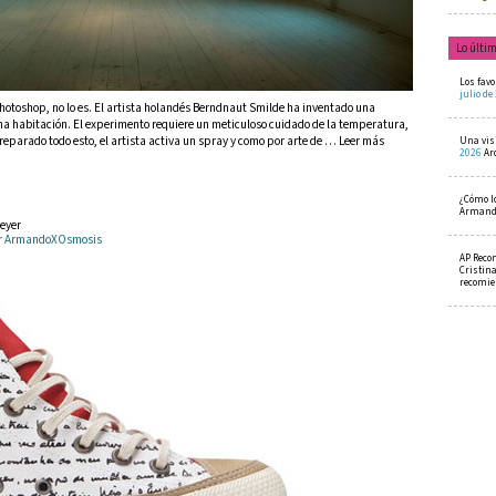
Lo últi
Los favo
julio de
toshop, no lo es. El artista holandés Berndnaut Smilde ha inventado una
na habitación. El experimento requiere un meticuloso cuidado de la temperatura,
eparado todo esto, el artista activa un spray y como por arte de … Leer más
Una visi
2026
Ar
¿Cómo l
Armando
eyer
por ArmandoXOsmosis
AP Reco
Cristin
recomi