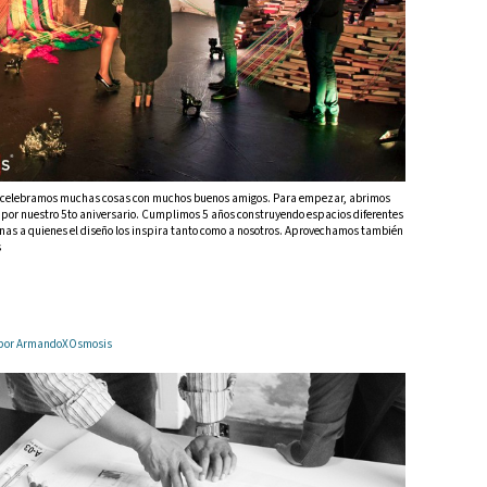
re celebramos muchas cosas con muchos buenos amigos. Para empezar, abrimos
por nuestro 5to aniversario. Cumplimos 5 años construyendo espacios diferentes
nas a quienes el diseño los inspira tanto como a nosotros. Aprovechamos también
s
2 por ArmandoXOsmosis