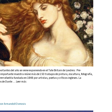
rtantes del año se viene exponiendo en el Tate Britain de Londres: Pre-
 importante muestra reúne más de 150 trabajos de pintura, escultura, fotografía,
errafaelita fundada en 1848 por artistas, poetas y críticos ingleses. La
os de Dante … Leer más
2 por ArmandoXOsmosis