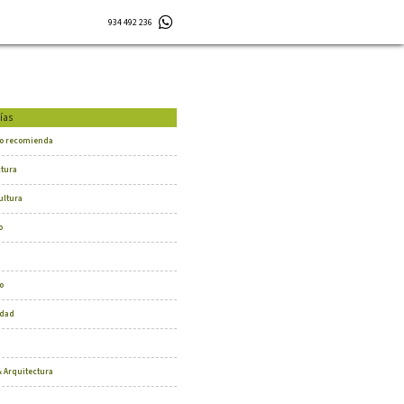
934 492 236
ías
o recomienda
ctura
ultura
o
o
dad
 Arquitectura