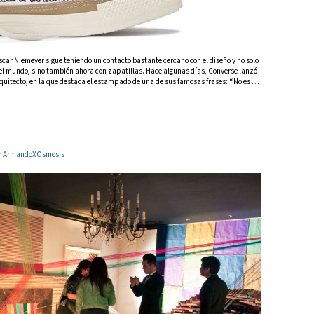
scar Niemeyer sigue teniendo un contacto bastante cercano con el diseño y no solo
l mundo, sino también ahora con zapatillas. Hace algunas días, Converse lanzó
rquitecto, en la que destaca el estampado de una de sus famosas frases: “No es …
por ArmandoXOsmosis