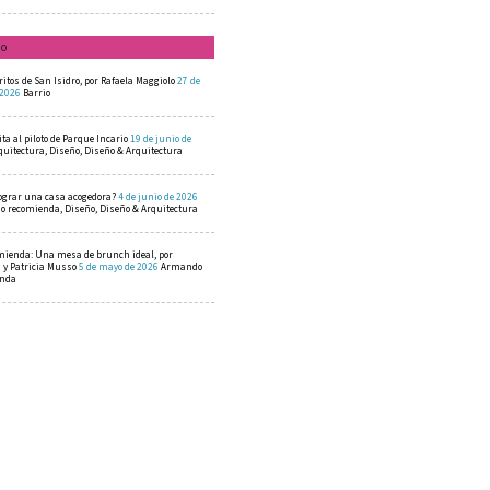
mo
ritos de San Isidro, por Rafaela Maggiolo
27 de
 2026
Barrio
ta al piloto de Parque Incario
19 de junio de
quitectura, Diseño, Diseño & Arquitectura
ograr una casa acogedora?
4 de junio de 2026
 recomienda, Diseño, Diseño & Arquitectura
mienda: Una mesa de brunch ideal, por
a y Patricia Musso
5 de mayo de 2026
Armando
enda