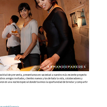
ocktail de pre-venta, presentamos en sociedad a nuestro más reciente proyecto
tros amigos invitados, clientes nuevos y los de toda la vida, colaboradores y
on en una noche especial donde tuvimos la oportunidad de brindar y compartir
 ArmandoXOsmosis