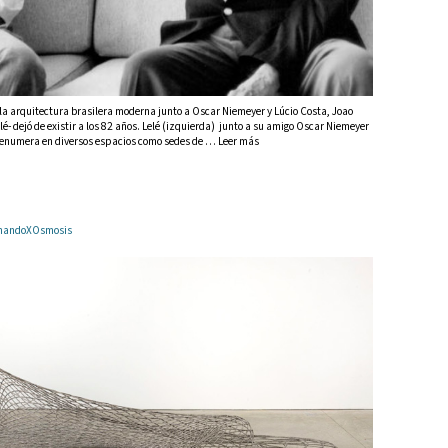
la arquitectura brasilera moderna junto a Oscar Niemeyer y Lúcio Costa, Joao
é- dejó de existir a los 82 años. Lelé (izquierda) junto a su amigo Oscar Niemeyer
e enumera en diversos espacios como sedes de … Leer más
ArmandoXOsmosis