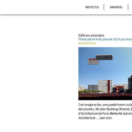
Saltar
PROYECTOS
ARMANDO
al
contenido
Edificios animados
Publicado el 4 de junio de 2014 por A
Arquitectura
Con imaginación, uno puede hacer cualqu
del planeta. Mirador Building (Madrid,
d’Architecture de Paris-Belleville Sylv
Architecture … Leer más