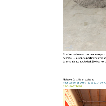
Al universo de cosas que pueden reprod
de metal… aunque a partir de este innov
Laarman junto a Autodesk (Software y d
Malecón Castilla en sociedad
Publicado el 28 de marzo de 2014 por
Noticias Armando