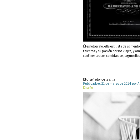
Él es fotógrafo, ella estilista de alime
talentos y su pasión por los viajes, y 
continentes con comida que, según ellos
El diseñador de la silla
Publicado el 21 de marzo de 2014 por
Diseño