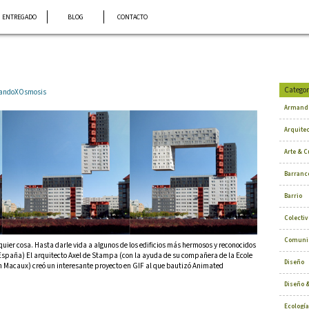
ENTREGADO
BLOG
CONTACTO
Categor
rmandoXOsmosis
Armand
Arquite
Arte & C
Barranc
Barrio
Colectiv
Comuni
ier cosa. Hasta darle vida a algunos de los edificios más hermosos y reconocidos
 España) El arquitecto Axel de Stampa (con la ayuda de su compañera de la Ecole
Diseño
ain Macaux) creó un interesante proyecto en GIF al que bautizó Animated
Diseño &
Ecología