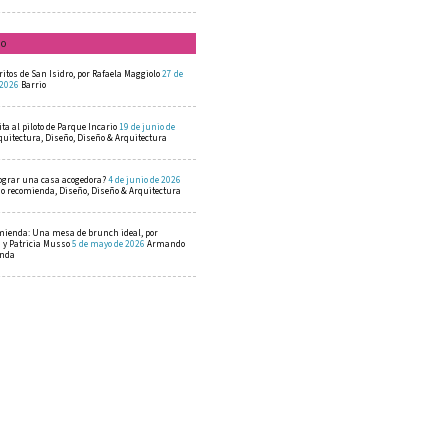
mo
ritos de San Isidro, por Rafaela Maggiolo
27 de
 2026
Barrio
ta al piloto de Parque Incario
19 de junio de
quitectura, Diseño, Diseño & Arquitectura
ograr una casa acogedora?
4 de junio de 2026
 recomienda, Diseño, Diseño & Arquitectura
mienda: Una mesa de brunch ideal, por
a y Patricia Musso
5 de mayo de 2026
Armando
enda