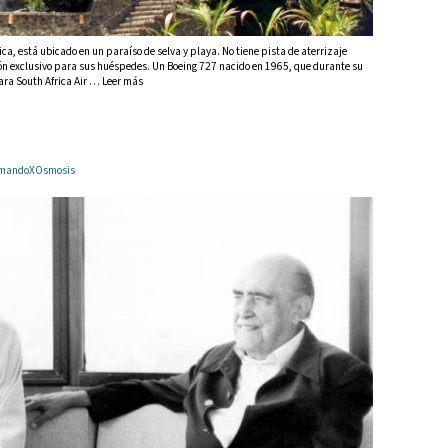
Rica, está ubicado en un paraíso de selva y playa. No tiene pista de aterrizaje
ón exclusivo para sus huéspedes. Un Boeing 727 nacido en 1965, que durante su
para South Africa Air … Leer más
ArmandoXOsmosis