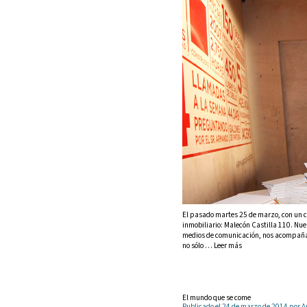
El pasado martes 25 de marzo, con un c
inmobiliario: Malecón Castilla 110. Nues
medios de comunicación, nos acompañar
no sólo … Leer más
El mundo que se come
Publicado el 24 de marzo de 2014 por