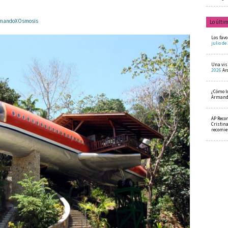
ArmandoXOsmosis
Lo últi
Los favo
julio de
Una visi
2026
Ar
¿Cómo l
Armando
AP Reco
Cristin
recomi