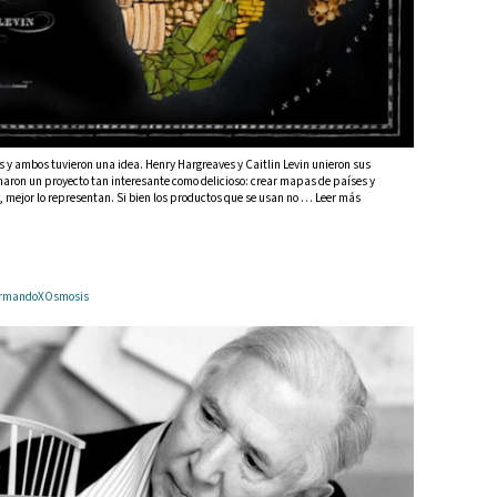
ntos y ambos tuvieron una idea. Henry Hargreaves y Caitlin Levin unieron sus
armaron un proyecto tan interesante como delicioso: crear mapas de países y
, mejor lo representan. Si bien los productos que se usan no … Leer más
 ArmandoXOsmosis