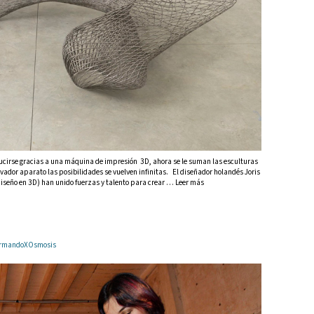
ucirse gracias a una máquina de impresión 3D, ahora se le suman las esculturas
ador aparato las posibilidades se vuelven infinitas. El diseñador holandés Joris
iseño en 3D) han unido fuerzas y talento para crear … Leer más
 ArmandoXOsmosis