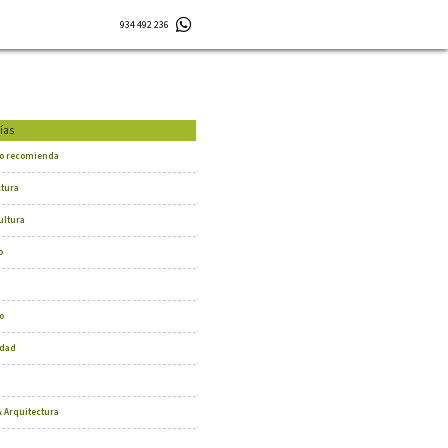
934 492 236
ías
o recomienda
ctura
ultura
o
o
dad
 Arquitectura