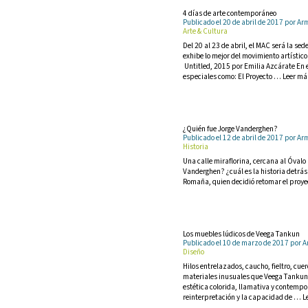
4 días de arte contemporáneo
Publicado el 20 de abril de 2017 por 
Arte & Cultura
Del 20 al 23 de abril, el MAC será la se
exhibe lo mejor del movimiento artísti
Untitled, 2015 por Emilia Azcárate En 
especiales como: El Proyecto … Leer má
¿Quién fue Jorge Vanderghen?
Publicado el 12 de abril de 2017 por 
Historia
Una calle miraflorina, cercana al Óvalo
Vanderghen? ¿cuál es la historia detrá
Romaña, quien decidió retomar el proyec
Los muebles lúdicos de Veega Tankun
Publicado el 10 de marzo de 2017 por
Diseño
Hilos entrelazados, caucho, fieltro, cu
materiales inusuales que Veega Tankun 
estética colorida, llamativa y contempor
reinterpretación y la capacidad de … L