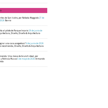
mo
ritos de San Isidro, por Rafaela Maggiolo
27 de
 2026
Barrio
ta al piloto de Parque Incario
19 de junio de
quitectura, Diseño, Diseño & Arquitectura
ograr una casa acogedora?
4 de junio de 2026
 recomienda, Diseño, Diseño & Arquitectura
mienda: Una mesa de brunch ideal, por
a y Patricia Musso
5 de mayo de 2026
Armando
enda