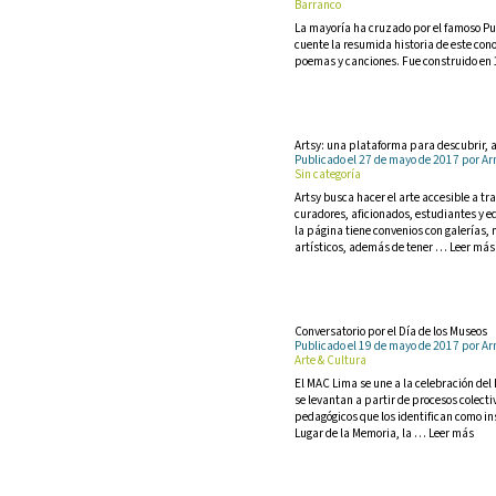
Barranco
La mayoría ha cruzado por el famoso Pu
cuente la resumida historia de este con
poemas y canciones. Fue construido en 
Artsy: una plataforma para descubrir, a
Publicado el 27 de mayo de 2017 por 
Sin categoría
Artsy busca hacer el arte accesible a t
curadores, aficionados, estudiantes y e
la página tiene convenios con galerías, 
artísticos, además de tener … Leer más
Conversatorio por el Día de los Museos
Publicado el 19 de mayo de 2017 por 
Arte & Cultura
El MAC Lima se une a la celebración del
se levantan a partir de procesos colecti
pedagógicos que los identifican como in
Lugar de la Memoria, la … Leer más