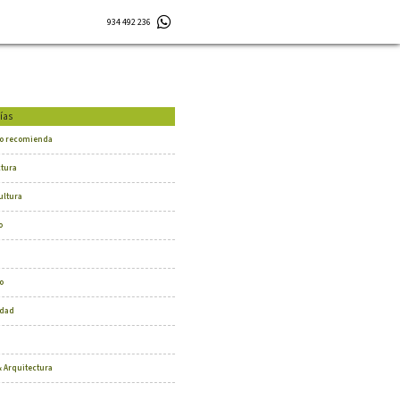
934 492 236
ías
o recomienda
ctura
ultura
o
o
dad
 Arquitectura