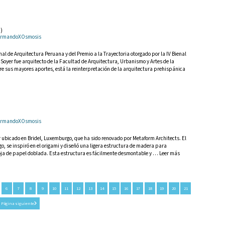
7)
r ArmandoXOsmosis
al de Arquitectura Peruana y del Premio a la Trayectoria otorgado por la IV Bienal
Soyer fue arquitecto de la Facultad de Arquitectura, Urbanismo y Artes de la
re sus mayores aportes, está la reinterpretación de la arquitectura prehispánica
r ArmandoXOsmosis
 ubicado en Bridel, Luxemburgo, que ha sido renovado por Metaform Architects. El
, se inspiró en el origami y diseñó una ligera estructura de madera para
hoja de papel doblada. Esta estructura es fácilmente desmontable y … Leer más
6
7
8
9
10
11
12
13
14
15
16
17
18
19
20
21
Página siguiente