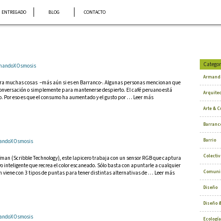
ENTREGADO
BLOG
CONTACTO
Categor
ArmandoXOsmosis
Armand
ara muchas cosas –más aún si es en Barranco-. Algunas personas mencionan que
 conversación o simplemente para mantenerse despierto. El café peruano está
Arquite
o. Por eso es que el consumo ha aumentado y el gusto por … Leer más
Arte & C
Barranc
Barrio
rmandoXOsmosis
Colectiv
fman (Scribble Technology), este lapicero trabaja con un sensor RGB que captura
vo inteligente que recrea el color escaneado. Sólo basta con apuntarle a cualquier
Comuni
en viene con 3 tipos de puntas para tener distintas alternativas de … Leer más
Diseño
Diseño &
rmandoXOsmosis
Ecología