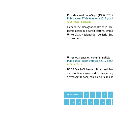
Recordando a Emilio Soyer (1936 – 201
Publicado el 27 de febrero de 2017 po
Arquitectura, Diseño
Ganador del Hexágono de Oro en la I Bien
Iberoamericana de Arquitectura, Emilio 
Universidad Nacional de Ingeniería. Ent
… Leer más
Un restobar geométrico y minimalista.
Publicado el 18 de febrero de 2017 po
Arquitectura
BOOS Beach Club es un clásico restobar
estudio, también con sede en Luxemburgo
“envolver” la casa, como si fuera una 
Página anterior
1
2
3
4
5
22
23
24
25
26
27
28
29