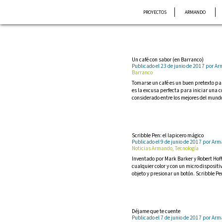
Saltar
PROYECTOS
ARMANDO
al
contenido
Un café con sabor (en Barranco)
Publicado el 23 de junio de 2017 por 
Barranco
Tomarse un café es un buen pretexto p
es la excusa perfecta para iniciar una
considerado entre los mejores del mund
Scribble Pen: el lapicero mágico
Publicado el 9 de junio de 2017 por A
Noticias Armando, Tecnología
Inventado por Mark Barker y Robert Hof
cualquier color y con un micro dispositi
objeto y presionar un botón. Scribble P
Déjame que te cuente
Publicado el 7 de junio de 2017 por A