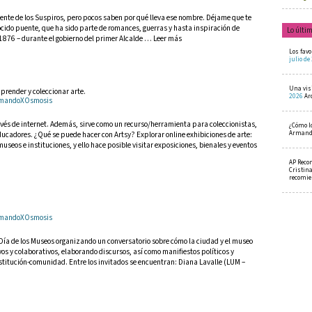
ente de los Suspiros, pero pocos saben por qué lleva ese nombre. Déjame que te
ocido puente, que ha sido parte de romances, guerras y hasta inspiración de
Lo últi
1876 – durante el gobierno del primer Alcalde … Leer más
Los favo
julio de
Una visi
prender y coleccionar arte.
2026
Ar
ArmandoXOsmosis
ravés de internet. Además, sirve como un recurso/herramienta para coleccionistas,
¿Cómo l
Armando
ducadores. ¿Qué se puede hacer con Artsy? Explorar online exhibiciones de arte:
museos e instituciones, y ello hace posible visitar exposiciones, bienales y eventos
AP Reco
Cristin
recomi
ArmandoXOsmosis
 Día de los Museos organizando un conversatorio sobre cómo la ciudad y el museo
vos y colaborativos, elaborando discursos, así como manifiestos políticos y
stitución-comunidad. Entre los invitados se encuentran: Diana Lavalle (LUM –